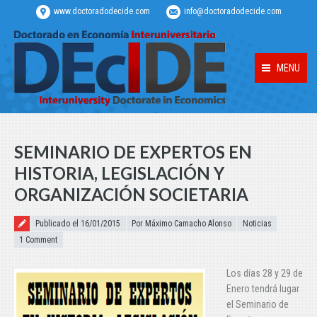
www.doctoradodecide.com
info@doctoradodecide.com
MENU
SEMINARIO DE EXPERTOS EN
HISTORIA, LEGISLACIÓN Y
ORGANIZACIÓN SOCIETARIA
Publicado el
Publicado el 16/01/2015
Por Máximo Camacho Alonso
Noticias
1 Comment
Los días 28 y 29 de
Enero tendrá lugar
el Seminario de