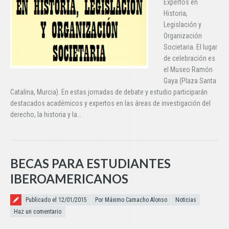
Expertos en
Historia,
Legislación y
Organización
Societaria. El lugar
de celebración es
el Museo Ramón
Gaya (Plaza Santa
Catalina, Murcia). En estas jornadas de debate y estudio participarán
destacados académicos y expertos en las áreas de investigación del
derecho, la historia y la…
BECAS PARA ESTUDIANTES
IBEROAMERICANOS
Publicado el
Publicado el 12/01/2015
Por Máximo Camacho Alonso
Noticias
Haz un comentario