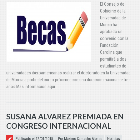
El Consejo de
Gobierno de la
Universidad de
Murcia ha
aprobado un
convenio con la
Fundación
Carolina que
permitirá a dos
estudiantes de
universidades iberoamericanas realizar el doctorado en la Universidad
de Murcia a partir del curso próximo, con una duración máxima de tres
años.Más información aquí.
SUSANA ALVAREZ PREMIADA EN
CONGRESO INTERNACIONAL
Publicado el
Publicado el 12/01/2015
Por Máximo Camacho Alonso
Noticias