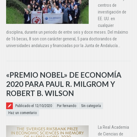
centros de
investigación de
EE. UU. en
cualquier
disciplina, durante un periodo de entre seis y doce meses. Del máximo
de 16 becas, 8 son con carácter general, 5 para doctorandos de
universidades andaluzas y financiadas por la Junta de Andalucía…
«PREMIO NOBEL» DE ECONOMÍA
2020 PARA PAUL R. MILGROM Y
ROBERT B. WILSON
Publicado el
Publicado el 12/10/2020
Por fernando
Sin categoría
Haz un comentario
La Real Academia
de Ciencias de