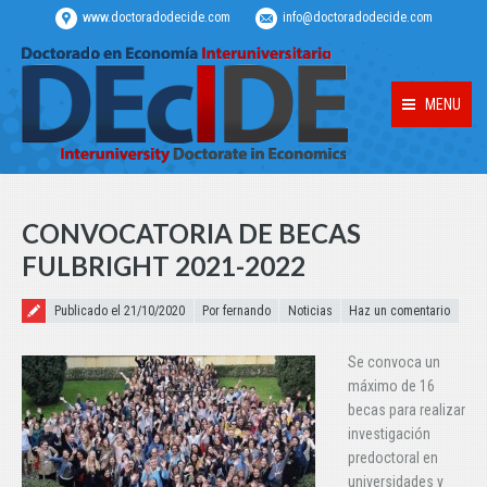
www.doctoradodecide.com
info@doctoradodecide.com
MENU
CONVOCATORIA DE BECAS
FULBRIGHT 2021-2022
Publicado el
Publicado el 21/10/2020
Por fernando
Noticias
Haz un comentario
Se convoca un
máximo de 16
becas para realizar
investigación
predoctoral en
universidades y