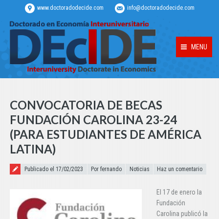
www.doctoradodecide.com
info@doctoradodecide.com
MENU
CONVOCATORIA DE BECAS
FUNDACIÓN CAROLINA 23-24
(PARA ESTUDIANTES DE AMÉRICA
LATINA)
Publicado el
Publicado el 17/02/2023
Por fernando
Noticias
Haz un comentario
El 17 de enero la
Fundación
Carolina publicó la