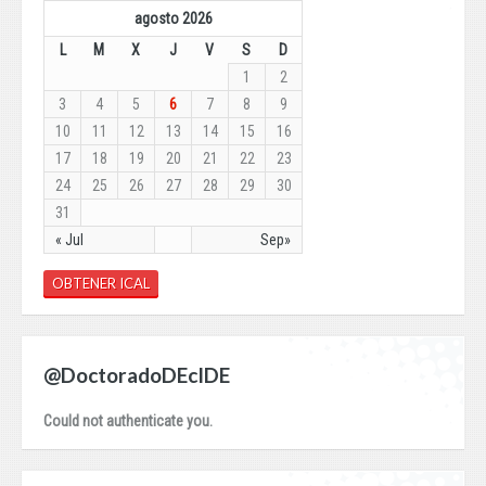
agosto 2026
L
M
X
J
V
S
D
1
2
3
4
5
6
7
8
9
10
11
12
13
14
15
16
17
18
19
20
21
22
23
24
25
26
27
28
29
30
31
« Jul
Sep»
OBTENER ICAL
@DoctoradoDEcIDE
Could not authenticate you.