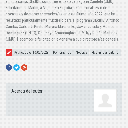
en Economía, DEcIDE, como fue el caso de Begoña Candela (UMU).
Felicitamos a Martín, a Miguel y a Begoña, así como al resto de
doctores y doctoras egresados/as en este último año 2022, que ha
resultado particularmente fructífero para el programa DEcIDE: Alfonso
Camba, Carlos J. Prieto, Maryna Makeienko, Javier Jurado y Mónica
Domínguez (UNED); Soumaya Amassaghrou (UMH); y Rubén Martínez
(UMU). Hacemos la felicitación extensiva a sus directores/as de tesis.
Publicado el
Publicado el 10/02/2023
Por fernando
Noticias
Haz un comentario
Facebook
Twitter
Google+
Acerca del autor