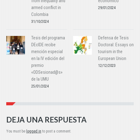
from inequality and
económico
armed conflict in
29/01/2024
Colombia
31/10/2024
Tesis del programa
Defensa de Tesis
DEcIDE recibe
Doctoral: Essays on
mención especial
tourism in the
en la IV edición del
European Union
premio
12/12/2023
«ODSesionad@s»
de la UMU
25/01/2024
DEJA UNA RESPUESTA
You must be
logged in
to post a comment.