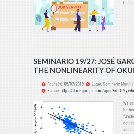
than u
SEMINARIO 19/27: JOSÉ GAR
THE NONLINEARITY OF OKU
Fecha(s):
05/07/2019
Lugar: Seminario Martíne
Enlace:
https://drive.google.com/open?id=1Pkyx
We est
Nether
funct
detect
additi