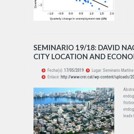
SEMINARIO 19/18: DAVID NA
CITY LOCATION AND ECON
Fecha(s):
17/05/2019
Lugar: Seminario Martínez
Enlace:
http://www.crei.cat/wp-content/uploads/2
Abstra
endoge
fricti
endoge
leads 