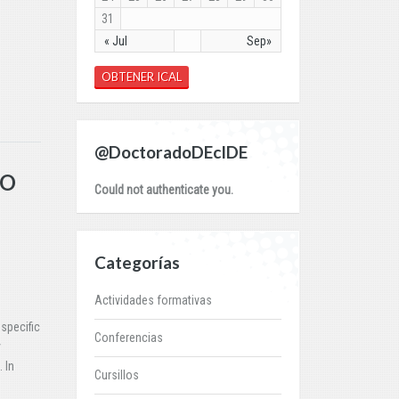
31
« Jul
Sep»
OBTENER ICAL
@DoctoradoDEcIDE
TO
Could not authenticate you.
Categorías
Actividades formativas
specific
Conferencias
y
 In
Cursillos