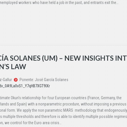
nemployed workers who have held a job in the past, and entrants exit the…
CÍA SOLANES (UM) – NEW INSIGHTS IN
N’S LAW
z-Gallur
Ponente: José García Solanes
vbdv_0A9La0vS1_Y7qHB7XGT9lXr
imate Okun’s relationship for four European countries (France, Germany, the
lands and Spain) with a nonparametric procedure, without imposing a previous 
ional form. We apply the non parametric MARS methodology that endogenousl
s multiple thresholds and therefore is able to identify multiple possible regimes.
on, we control for the Euro area crisis…