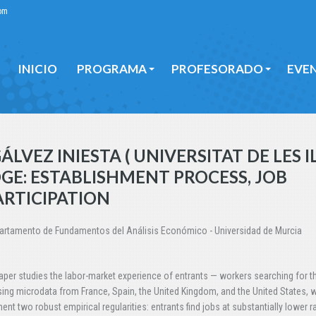
om
INICIO
PROGRAMA
PROFESORADO
EVE
INICIO
PROGRAMA
PROFESORADO
EVE
ÁLVEZ INIESTA ( UNIVERSITAT DE LES I
DGE: ESTABLISHMENT PROCESS, JOB
ARTICIPATION
partamento de Fundamentos del Análisis Económico - Universidad de Murcia
aper studies the labor-market experience of entrants — workers searching for the
sing microdata from France, Spain, the United Kingdom, and the United States, 
nt two robust empirical regularities: entrants find jobs at substantially lower r