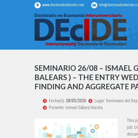
www.doctoradodecide.com
info@doctoradodecide.c
SEMINARIO 26/08 – ISMAEL G
BALEARS ) – THE ENTRY WE
FINDING AND AGGREGATE P
Fecha(s):
28/05/2026
Lugar: Seminario del De
Ponente: Ismael Gálvez Iniesta
This p
job. U
docume