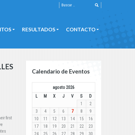
NTOS
RESULTADOS
CONTACTO
NTOS
RESULTADOS
CONTACTO
LLES
Calendario de Eventos
agosto 2026
L
M
X
J
V
S
D
1
2
3
4
5
6
7
8
9
ir first
10
11
12
13
14
15
16
we
17
18
19
20
21
22
23
ates
24
25
26
27
28
29
30