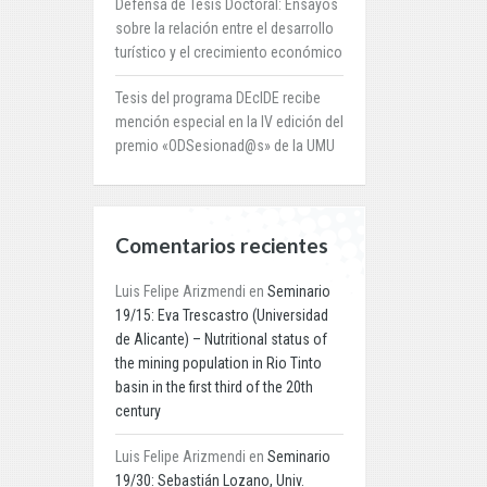
Defensa de Tesis Doctoral: Ensayos
sobre la relación entre el desarrollo
turístico y el crecimiento económico
Tesis del programa DEcIDE recibe
mención especial en la IV edición del
premio «ODSesionad@s» de la UMU
Comentarios recientes
Luis Felipe Arizmendi
en
Seminario
19/15: Eva Trescastro (Universidad
de Alicante) – Nutritional status of
the mining population in Rio Tinto
basin in the first third of the 20th
century
Luis Felipe Arizmendi
en
Seminario
19/30: Sebastián Lozano, Univ.