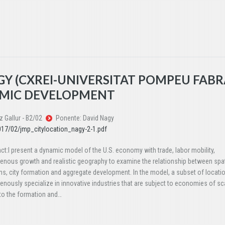
GY (CXREI-UNIVERSITAT POMPEU FABR
OMIC DEVELOPMENT
 Gallur - B2/02
Ponente: David Nagy
017/02/jmp_citylocation_nagy-2-1.pdf
ct:I present a dynamic model of the U.S. economy with trade, labor mobility,
nous growth and realistic geography to examine the relationship between spat
ons, city formation and aggregate development. In the model, a subset of locati
nously specialize in innovative industries that are subject to economies of sca
to the formation and…