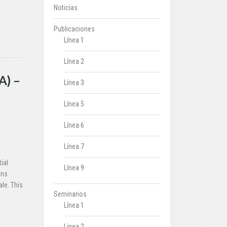
Noticias
Publicaciones
Línea 1
Línea 2
A) –
Línea 3
Línea 5
Línea 6
Línea 7
ial
Línea 9
ons
le. This
Seminarios
Línea 1
Linea 2