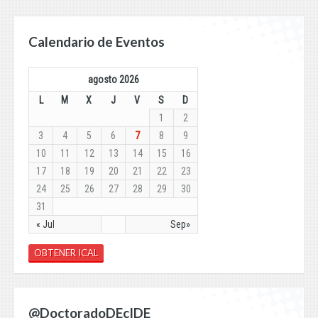
Calendario de Eventos
agosto 2026
L
M
X
J
V
S
D
1
2
3
4
5
6
7
8
9
10
11
12
13
14
15
16
17
18
19
20
21
22
23
24
25
26
27
28
29
30
31
« Jul
Sep»
OBTENER ICAL
@DoctoradoDEcIDE