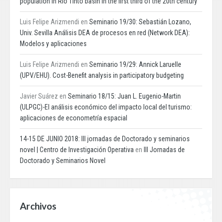
population in Rio Tinto basin in the first third of the 20th century
Luis Felipe Arizmendi
en
Seminario 19/30: Sebastián Lozano,
Univ. Sevilla Análisis DEA de procesos en red (Network DEA):
Modelos y aplicaciones
Luis Felipe Arizmendi
en
Seminario 19/29: Annick Laruelle
(UPV/EHU). Cost-Benefit analysis in participatory budgeting
Javier Suárez
en
Seminario 18/15: Juan L. Eugenio-Martin
(ULPGC)-El análisis económico del impacto local del turismo:
aplicaciones de econometría espacial
14-15 DE JUNIO 2018: III jornadas de Doctorado y seminarios
novel | Centro de Investigación Operativa
en
III Jornadas de
Doctorado y Seminarios Novel
Archivos