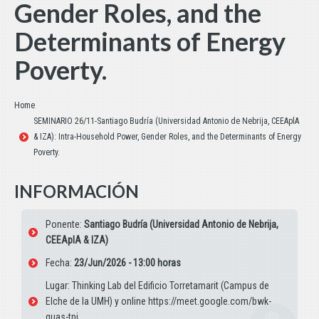
Gender Roles, and the
Determinants of Energy
Poverty.
Estás aquí:
Home
SEMINARIO 26/11-Santiago Budría (Universidad Antonio de Nebrija, CEEAplA
& IZA): Intra-Household Power, Gender Roles, and the Determinants of Energy
Poverty.
INFORMACIÓN
Ponente:
Santiago Budría (Universidad Antonio de Nebrija,
CEEAplA & IZA)
Fecha:
23/Jun/2026 - 13:00 horas
Lugar: Thinking Lab del Edificio Torretamarit (Campus de
Elche de la UMH) y online https://meet.google.com/bwk-
guas-tpj