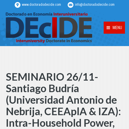
www.doctoradodecide.com
info@doctoradodecide.com
MENU
SEMINARIO 26/11-
Santiago Budría
(Universidad Antonio de
Nebrija, CEEAplA & IZA):
Intra-Household Power,