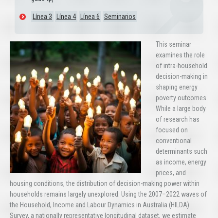
Línea 3
Línea 4
Línea 6
Seminarios
This seminar
examines the role
of intra-household
decision-making in
shaping energy
poverty outcomes.
While a large body
of research has
focused on
conventional
determinants such
as income, energy
prices, and
housing conditions, the distribution of decision-making power within
households remains largely unexplored. Using the 2007–2022 waves of
the Household, Income and Labour Dynamics in Australia (HILDA)
Survey, a nationally representative longitudinal dataset, we estimate