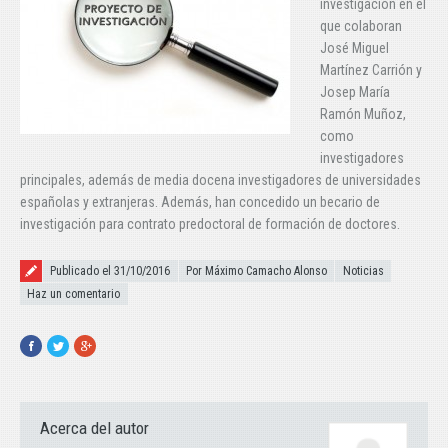
investigación en el
que colaboran
José Miguel
Martínez Carrión y
Josep María
Ramón Muñoz,
como
investigadores
principales, además de media docena investigadores de universidades
españolas y extranjeras. Además, han concedido un becario de
investigación para contrato predoctoral de formación de doctores.
Publicado el
Publicado el 31/10/2016
Por Máximo Camacho Alonso
Noticias
Haz un comentario
Facebook
Twitter
Google+
Acerca del autor