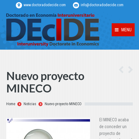
www.doctoradodecide.com
info@doctoradodecide.com
MENU
Nuevo proyecto
MINECO
Estás aquí:
Home
Noticias
Nuevo proyecto MINECO
El MINECO acaba
de conceder un
proyecto de