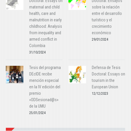
Doctoral: Essays on
Doctoral: Ensayos
maternal and child
sobre la relación
health, care and
entre el desarrollo
malnutrition in early
turístico y el
childhood: Analysis
crecimiento
from inequality and
económico
armed conflict in
29/01/2024
Colombia
31/10/2024
Tesis del programa
Defensa de Tesis
DEcIDE recibe
Doctoral: Essays on
mención especial
tourism in the
en la IV edición del
European Union
premio
12/12/2023
«ODSesionad@s»
de la UMU
25/01/2024