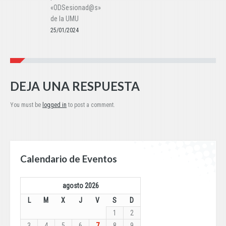
«ODSesionad@s»
de la UMU
25/01/2024
DEJA UNA RESPUESTA
You must be
logged in
to post a comment.
Calendario de Eventos
agosto 2026
L
M
X
J
V
S
D
1
2
3
4
5
6
7
8
9