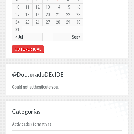
10
11
12
13
14
15
16
17
18
19
20
21
22
23
24
25
26
27
28
29
30
31
« Jul
Sep»
OBTENER ICAL
@DoctoradoDEcIDE
Could not authenticate you.
Categorías
Actividades formativas