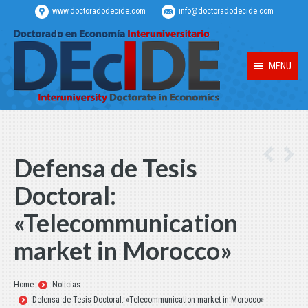
www.doctoradodecide.com
info@doctoradodecide.com
MENU
Defensa de Tesis
Doctoral:
«Telecommunication
market in Morocco»
Estás aquí:
Home
Noticias
Defensa de Tesis Doctoral: «Telecommunication market in Morocco»