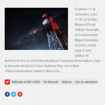
El viernes 11 de
noviembre, a las
11:30, en la Sala
Misteri d`Elx del
Edificio Torrevaillo,
de la Universidad
Miguel Hernández
de Elche, tendrá
lugar el acto
público de
defensa de la tesis doctoral realizada por Soumaya Amassaghrou, bajo
la dirección del doctor Carlos Gutiérrez Hita, con el título
«Telecommunication market in Morocco».
Publicado el
Publicado el 08/11/2022
Por fernando
Noticias
Haz un comentario
Facebook
Twitter
Google+