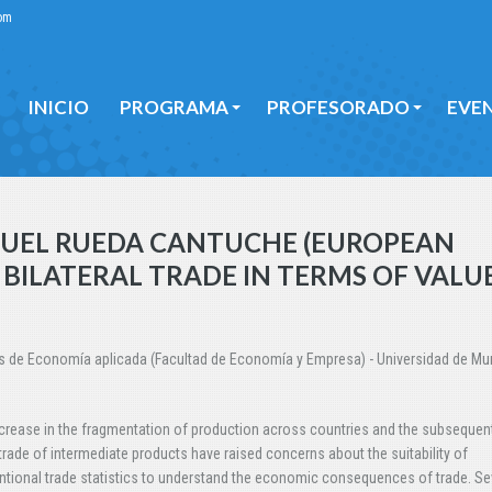
om
INICIO
PROGRAMA
PROFESORADO
EVE
INICIO
PROGRAMA
PROFESORADO
EVE
ANUEL RUEDA CANTUCHE (EUROPEAN
BILATERAL TRADE IN TERMS OF VALU
os de Economía aplicada (Facultad de Economía y Empresa) - Universidad de Mu
crease in the fragmentation of production across countries and the subsequen
 trade of intermediate products have raised concerns about the suitability of
tional trade statistics to understand the economic consequences of trade. Se