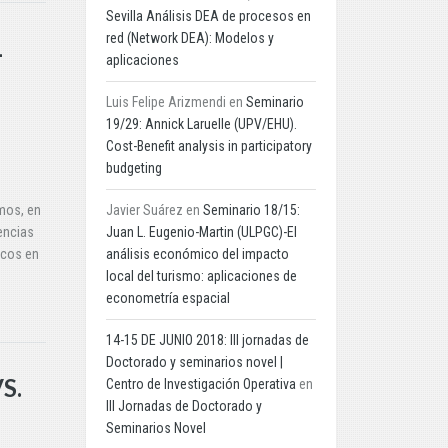
Sevilla Análisis DEA de procesos en
red (Network DEA): Modelos y
L
aplicaciones
Luis Felipe Arizmendi
en
Seminario
19/29: Annick Laruelle (UPV/EHU).
Cost-Benefit analysis in participatory
budgeting
amos, en
Javier Suárez
en
Seminario 18/15:
encias
Juan L. Eugenio-Martin (ULPGC)-El
icos en
análisis económico del impacto
local del turismo: aplicaciones de
econometría espacial
14-15 DE JUNIO 2018: III jornadas de
Doctorado y seminarios novel |
S.
Centro de Investigación Operativa
en
III Jornadas de Doctorado y
N
Seminarios Novel