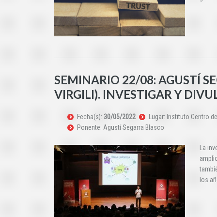
SEMINARIO 22/08: AGUSTÍ S
VIRGILI). INVESTIGAR Y DI
Fecha(s):
30/05/2022
Lugar: Instituto Centro d
Ponente: Agustí Segarra Blasco
La inv
amplio
tambi
los a