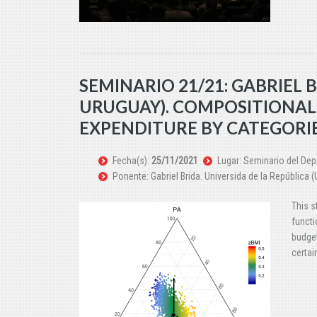
SEMINARIO 21/21: GABRIEL 
URUGUAY). COMPOSITIONAL
EXPENDITURE BY CATEGORI
Fecha(s):
25/11/2021
Lugar: Seminario del De
Ponente: Gabriel Brida. Universida de la República 
This s
functi
budget
certai