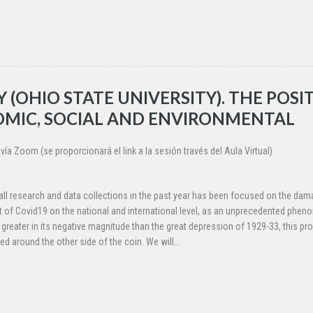
 (OHIO STATE UNIVERSITY). THE POSI
NOMIC, SOCIAL AND ENVIRONMENTAL
ía Zoom (se proporcionará el link a la sesión través del Aula Virtual)
all research and data collections in the past year has been focused on the dam
 of Covid19 on the national and international level, as an unprecedented phe
s greater in its negative magnitude than the great depression of 1929-33, this pro
ed around the other side of the coin. We will…