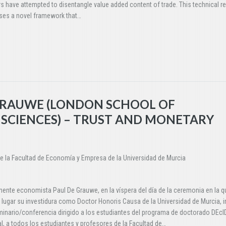
s have attempted to disentangle value added content of trade. This technical r
ses a novel framework that…
 GRAUWE (LONDON SCHOOL OF
 SCIENCES) – TRUST AND MONETARY
e la Facultad de Economía y Empresa de la Universidad de Murcia
nente economista Paul De Grauwe, en la víspera del día de la ceremonia en la q
 lugar su investidura como Doctor Honoris Causa de la Universidad de Murcia, i
inario/conferencia dirigido a los estudiantes del programa de doctorado DEcID
l, a todos los estudiantes y profesores de la Facultad de…