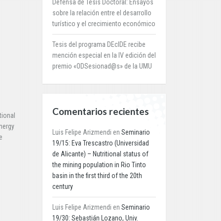
Defensa de Tesis Doctoral: Ensayos
sobre la relación entre el desarrollo
turístico y el crecimiento económico
N
Tesis del programa DEcIDE recibe
mención especial en la IV edición del
premio «ODSesionad@s» de la UMU
Comentarios recientes
tional
nergy
Luis Felipe Arizmendi
en
Seminario
e
19/15: Eva Trescastro (Universidad
de Alicante) – Nutritional status of
the mining population in Rio Tinto
basin in the first third of the 20th
century
Luis Felipe Arizmendi
en
Seminario
19/30: Sebastián Lozano, Univ.