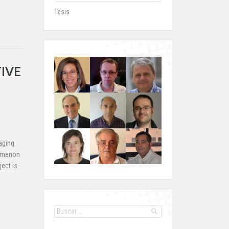
Tesis
TIVE
aging
nomenon
ject is