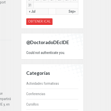
eport
31
« Jul
Sep»
OBTENER ICAL
@DoctoradoDEcIDE
Could not authenticate you.
Categorías
Actividades formativas
ue
Conferencias
mpartirá
E y, en
Cursillos