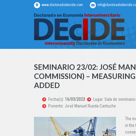
www.doctoradodecide.com
info@doctoradodecide.c
SEMINARIO 23/02: JOSÉ M
COMMISSION) – MEASURING 
ADDED
Fecha(s):
16/03/2023
Lugar: Sala de seminari
Ponente: José Manuel Rueda Cantuche
The in
in the
conven