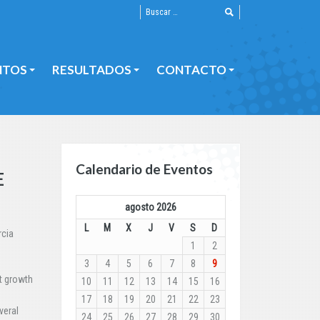
NTOS
RESULTADOS
CONTACTO
NTOS
RESULTADOS
CONTACTO
Calendario de Eventos
E
agosto 2026
L
M
X
J
V
S
D
rcia
1
2
3
4
5
6
7
8
9
t growth
10
11
12
13
14
15
16
17
18
19
20
21
22
23
veral
24
25
26
27
28
29
30