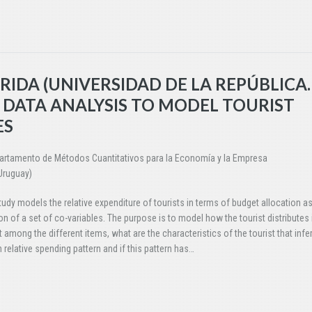
BRIDA (UNIVERSIDAD DE LA REPÚBLICA.
 DATA ANALYSIS TO MODEL TOURIST
ES
partamento de Métodos Cuantitativos para la Economía y la Empresa
(Uruguay)
tudy models the relative expenditure of tourists in terms of budget allocation as
on of a set of co-variables. The purpose is to model how the tourist distributes 
 among the different items, what are the characteristics of the tourist that infer
n relative spending pattern and if this pattern has…