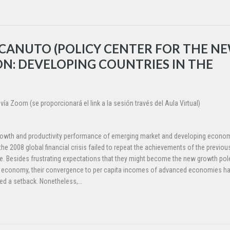
 CANUTO (POLICY CENTER FOR THE N
ON: DEVELOPING COUNTRIES IN THE
ía Zoom (se proporcionará el link a la sesión través del Aula Virtual)
rowth and productivity performance of emerging market and developing econo
the 2008 global financial crisis failed to repeat the achievements of the previou
. Besides frustrating expectations that they might become the new growth pole
l economy, their convergence to per capita incomes of advanced economies h
ed a setback. Nonetheless,…