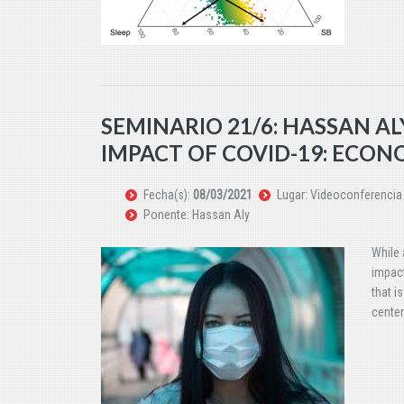
SEMINARIO 21/6: HASSAN ALY
IMPACT OF COVID-19: ECO
Fecha(s):
08/03/2021
Lugar: Videoconferencia v
Ponente: Hassan Aly
While 
impact
that i
center