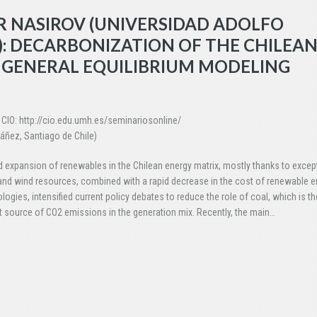
R NASIROV (UNIVERSIDAD ADOLFO
E): DECARBONIZATION OF THE CHILEA
 GENERAL EQUILIBRIUM MODELING
 CIO: http://cio.edu.umh.es/seminariosonline/
áñez, Santiago de Chile)
d expansion of renewables in the Chilean energy matrix, mostly thanks to excep
and wind resources, combined with a rapid decrease in the cost of renewable e
logies, intensified current policy debates to reduce the role of coal, which is th
t source of CO2 emissions in the generation mix. Recently, the main…