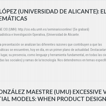
LÓPEZ (UNIVERSIDAD DE ALICANTE): E
TEMÁTICAS
E CIO (UMH): http://cio.edu.umh.es/seminariosonline/ (Se grabará)
dística e Investigación Operativa, (Universidad de Alicante.
a presentación se analizan las diferentes razones que contribuyen a que las
ticas se encuentren, hoy en día, en un primer plano de actualidad. Destacarí
 lugar, su presencia, como lenguaje y herramienta fundamental, en todas las ci
idas las sociales) y ramas de la tecnología. Nos detendremos en temas específ
ONZÁLEZ MAESTRE (UMU) EXCESSIVE V
ATIAL MODELS: WHEN PRODUCT DESIG