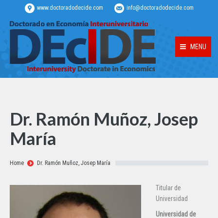
www.doctoradodecide.com
info@doctoradodecide.com
MENU
Dr. Ramón Muñoz, Josep
María
Estás aquí:
Home
Dr. Ramón Muñoz, Josep María
Titular de
Universidad
Universidad de