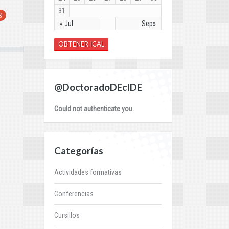
31
r
oogle+
« Jul
Sep»
OBTENER ICAL
@DoctoradoDEcIDE
Could not authenticate you.
Categorías
Actividades formativas
Conferencias
Cursillos