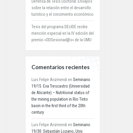
Defensa de Tesis Doctoral: Ensayos
sobre la relación entre el desarrollo
turístico y el crecimiento económico
Tesis del programa DEcIDE recibe
mención especial en la IV edición del
premio «ODSesionad@s» de la UMU
Comentarios recientes
Luis Felipe Arizmendi
en
Seminario
19/15: Eva Trescastro (Universidad
de Alicante) – Nutritional status of
the mining population in Rio Tinto
basin in the first third of the 20th
century
Luis Felipe Arizmendi
en
Seminario
19/30: Sebastián Lozano, Univ.