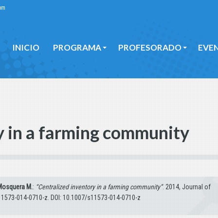
om
INICIO
PROGRAMA
PROFESORADO
EVE
INICIO
PROGRAMA
PROFESORADO
EVE
y in a farming community
 Mosquera M.
:
“Centralized inventory in a farming community”
. 2014, Journal of
s11573-014-0710-z. DOI: 10.1007/s11573-014-0710-z