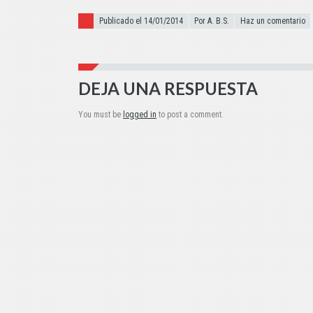
Publicado el
Publicado el 14/01/2014
Por A. B.S.
Haz un comentario
DEJA UNA RESPUESTA
You must be
logged in
to post a comment.