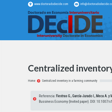
www.doctoradodecide.com
info@doctoradodecide.c
Centralized inventor
Estás aquí:
Home
Centralized inventory in a farming community
Referencia:
Fiestras G., García-Jurado I., Meca A. y
Bussiness Economy (Invited paper). DOI: 10.1007/