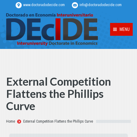
www.doctoradodecide.com
info@doctoradodecide.com
MENU
External Competition
Flattens the Phillips
Curve
Estás aquí:
Home
External Competition Flattens the Phillips Curve