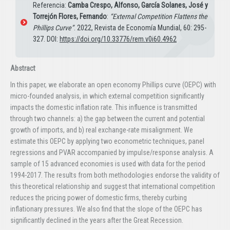
Referencia:
Camba Crespo, Alfonso, García Solanes, José y
Torrejón Flores, Fernando
:
“External Competition Flattens the
Phillips Curve”
. 2022, Revista de Economía Mundial, 60: 295-
327. DOI:
https://doi.org/10.33776/rem.v0i60.4962
Abstract
In this paper, we elaborate an open economy Phillips curve (OEPC) with
micro-founded analysis, in which external competition significantly
impacts the domestic inflation rate. This influence is transmitted
through two channels: a) the gap between the current and potential
growth of imports, and b) real exchange-rate misalignment. We
estimate this OEPC by applying two econometric techniques, panel
regressions and PVAR accompanied by impulse/response analysis. A
sample of 15 advanced economies is used with data for the period
1994-2017. The results from both methodologies endorse the validity of
this theoretical relationship and suggest that international competition
reduces the pricing power of domestic firms, thereby curbing
inflationary pressures. We also find that the slope of the OEPC has
significantly declined in the years after the Great Recession.