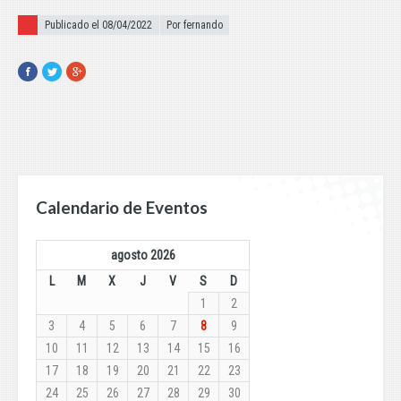
Publicado el
Publicado el 08/04/2022
Por fernando
Facebook
Twitter
Google+
Calendario de Eventos
agosto 2026
L
M
X
J
V
S
D
1
2
3
4
5
6
7
8
9
10
11
12
13
14
15
16
17
18
19
20
21
22
23
24
25
26
27
28
29
30