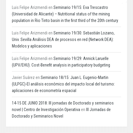
Luis Felipe Arizmendi
en
Seminario 19/15: Eva Trescastro
(Universidad de Alicante) – Nutritional status of the mining
population in Rio Tinto basin in the first third of the 20th century
Luis Felipe Arizmendi
en
Seminario 19/30: Sebastián Lozano,
Univ. Sevilla Análisis DEA de procesos en red (Network DEA):
Modelos y aplicaciones
Luis Felipe Arizmendi
en
Seminario 19/29: Annick Laruelle
(UPV/EHU). Cost-Benefit analysis in participatory budgeting
Javier Suárez
en
Seminario 18/15: Juan L. Eugenio-Martin
(ULPGC)-El análisis económico del impacto local del turismo:
aplicaciones de econometría espacial
14-15 DE JUNIO 2018: III jornadas de Doctorado y seminarios
novel | Centro de Investigación Operativa
en
III Jornadas de
Doctorado y Seminarios Novel