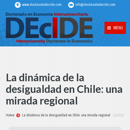
www.doctoradodecide.com
info@doctoradodecide.com
MENU
La dinámica de la
desigualdad en Chile: una
mirada regional
Estás aquí:
Home
La dinámica de la desigualdad en Chile: una mirada regional