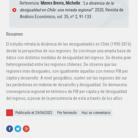
Referencia:
Mieres Brevis, Michelle
:
“La dinámica de la
desigualdad en Chile: una mirada regional”
. 2020, Revista de
Análisis Económico, vol. 35, nº 2, 91-133.
Resumen
El estudio retrata la dinámica de las desigualdades en Chile (1990-2016)
desde la perspectiva de sus regiones. Se construye una amplia base de
datos con distintas medidas de desigualdad del ingreso. Se devela gran
heterogeneidad entre las regiones chilenas. Se observa que las
regiones más desiguales, son igualmente aquellas con menor PIB per
cápita y desarrollo. A nivel geográfico, suelen ser las regiones del sur
las perdedoras en materia de desarrollo y desigualdad. Se demuestra
convergencia regional en términos de PIB per cápita y de desigualdad
del ingreso, a pesar de la persistencia de esta a través de los años.
Publicado el
Publicado el 29/04/2022
Por fernando
Haz un comentario
Facebook
Twitter
Google+