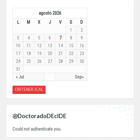
agosto 2026
L
M
X
J
V
S
D
1
2
3
4
5
6
7
8
9
10
11
12
13
14
15
16
17
18
19
20
21
22
23
24
25
26
27
28
29
30
31
« Jul
Sep»
OBTENER ICAL
@DoctoradoDEcIDE
Could not authenticate you.