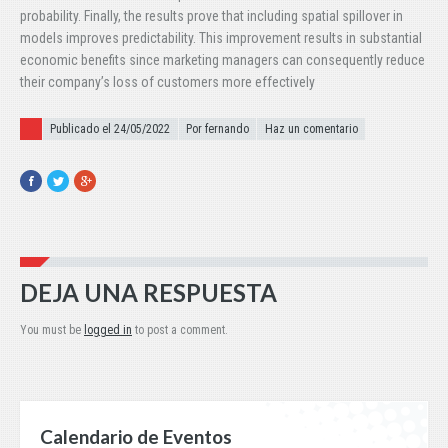
probability. Finally, the results prove that including spatial spillover in
models improves predictability. This improvement results in substantial
economic benefits since marketing managers can consequently reduce
their company’s loss of customers more effectively
Publicado el
Publicado el 24/05/2022
Por fernando
Haz un comentario
Facebook
Twitter
Google+
DEJA UNA RESPUESTA
You must be
logged in
to post a comment.
Calendario de Eventos