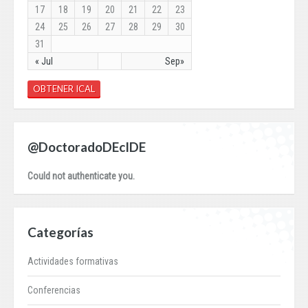
17
18
19
20
21
22
23
24
25
26
27
28
29
30
31
« Jul
Sep»
OBTENER ICAL
@DoctoradoDEcIDE
Could not authenticate you.
Categorías
Actividades formativas
Conferencias