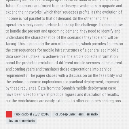
future. Operators are forced to make heavy investments to upgrade and
expand their networks, which then squeezes profits, as the evolution of
income is not parallel to that of demand. On the other hand, the
operators simply cannot refuse to take up the challenge. To decide how
to handle the present and upcoming demand, they need to identify and
understand the characteristics of the scenarios they face and will be
facing. This is precisely the aim of this article, which provides figures on
the consequences for mobile infrastructures of a generalised mobile
data services uptake. To achieve this, the article collects information
about the predicted evolution of different mobile services in the current
and coming years and translates those expectations into service
requirements. The paper closes with a discussion on the feasibility and
the techno-economic implications for practical deployment, imposed
by these requisites. Data from the Spanish mobile deployment case
have been used to arrive at practical figures and illustration of results,
but the conclusions are easily extended to other countries and regions
Publicado el
Publicado el 28/01/2016
Por Josep Enric Peris Ferrando
Haz un comentario