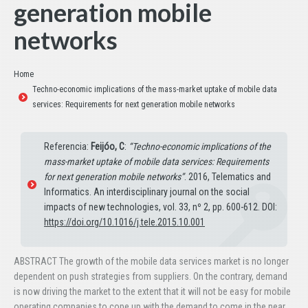
generation mobile
networks
Estás aquí:
Home
Techno-economic implications of the mass-market uptake of mobile data
services: Requirements for next generation mobile networks
Referencia:
Feijóo, C
:
“Techno-economic implications of the
mass-market uptake of mobile data services: Requirements
for next generation mobile networks”
. 2016, Telematics and
Informatics. An interdisciplinary journal on the social
impacts of new technologies, vol. 33, nº 2, pp. 600-612. DOI:
https://doi.org/10.1016/j.tele.2015.10.001
ABSTRACT The growth of the mobile data services market is no longer
dependent on push strategies from suppliers. On the contrary, demand
is now driving the market to the extent that it will not be easy for mobile
operating companies to cope up with the demand to come in the near