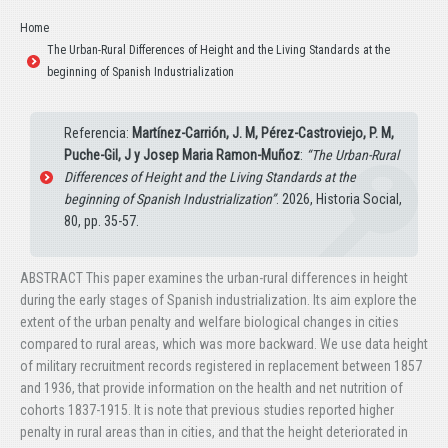
Estás aquí:
Home
The Urban-Rural Differences of Height and the Living Standards at the
beginning of Spanish Industrialization
Referencia:
Martínez-Carrión, J. M, Pérez-Castroviejo, P. M,
Puche-Gil, J y Josep Maria Ramon-Muñoz
:
“The Urban-Rural
Differences of Height and the Living Standards at the
beginning of Spanish Industrialization”
. 2026, Historia Social,
80, pp. 35-57.
ABSTRACT This paper examines the urban-rural differences in height
during the early stages of Spanish industrialization. Its aim explore the
extent of the urban penalty and welfare biological changes in cities
compared to rural areas, which was more backward. We use data height
of military recruitment records registered in replacement between 1857
and 1936, that provide information on the health and net nutrition of
cohorts 1837-1915. It is note that previous studies reported higher
penalty in rural areas than in cities, and that the height deteriorated in