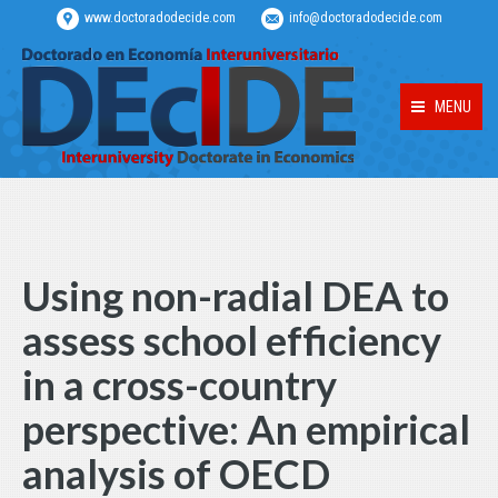
www.doctoradodecide.com
info@doctoradodecide.com
MENU
Using non-radial DEA to
assess school efficiency
in a cross-country
perspective: An empirical
analysis of OECD