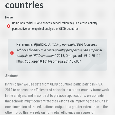
countries
Estás aquí:
Home
Using non-radial DEA to assess school efficiency in a cross-country
perspective: An empirical analysis of OECD countries
Referencia:
Aparicio, J.
:
“Using non-radial DEA to assess
school efficiency in a cross-country perspective: An empirical
analysis of OECD countries”
. 2018, Omega, vol. 79: 9-20. DOI:
https://doi.org/10.1016/j.omega.2017.07.004
Abstract
In this paper we use data from OECD countries participating in PISA
2012 to assess the efficiency of schools in a cross-country framework.
In the analysis, and in contrast to previous applications, we consider
that schools might concentrate their efforts on improving the results in
one dimension of the educational output to a greater extent than in the
other. To do this, we rely on non-radial efficiency measures of