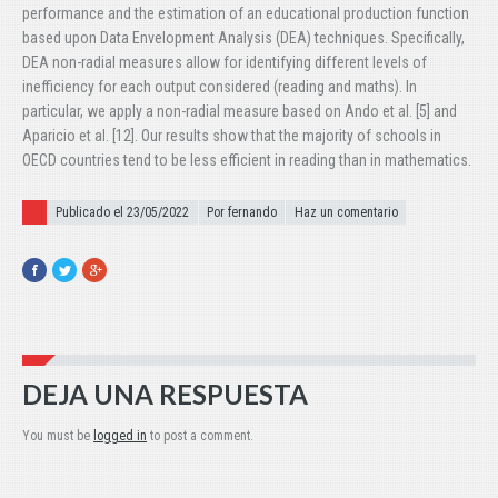
performance and the estimation of an educational production function
based upon Data Envelopment Analysis (DEA) techniques. Specifically,
DEA non-radial measures allow for identifying different levels of
inefficiency for each output considered (reading and maths). In
particular, we apply a non-radial measure based on Ando et al. [5] and
Aparicio et al. [12]. Our results show that the majority of schools in
OECD countries tend to be less efficient in reading than in mathematics.
Publicado el
Publicado el 23/05/2022
Por fernando
Haz un comentario
Facebook
Twitter
Google+
DEJA UNA RESPUESTA
You must be
logged in
to post a comment.