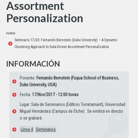
Assortment
Personalization
Estás aquí:
Home
Seminario 17/20: Fernando Bernstein (Duke University) – A Dynamic
Clustering Approach to Data-Driven Assortment Personalization
INFORMACIÓN
Ponente:
Fernando Bernstein (Fuqua School of Business,
Duke University, USA)
Fecha:
17/Nov/2017 - 12:00 horas
Lugar: Sala de Seminarios (Edificio Torretamarit), Universidad
Miguel Hernández (Campus de Elche) . Se emitirá en directo
o se grabará.
Línea 4
Seminarios