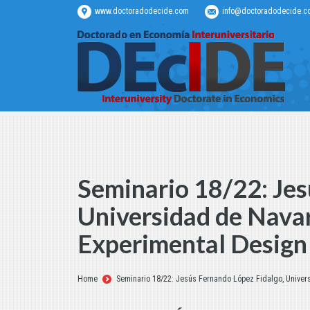
www.doctoradodecide.com
info@doctoradodecide.c
Seminario 18/22: Jes
Universidad de Navar
Experimental Design
Estás aquí:
Home
Seminario 18/22: Jesús Fernando López Fidalgo, Univer