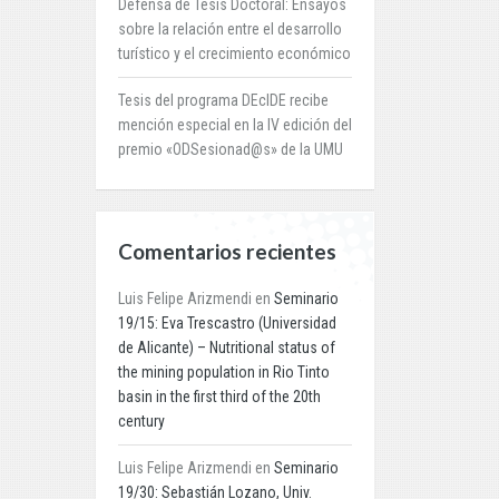
Defensa de Tesis Doctoral: Ensayos
sobre la relación entre el desarrollo
turístico y el crecimiento económico
Tesis del programa DEcIDE recibe
mención especial en la IV edición del
premio «ODSesionad@s» de la UMU
Comentarios recientes
Luis Felipe Arizmendi
en
Seminario
19/15: Eva Trescastro (Universidad
de Alicante) – Nutritional status of
the mining population in Rio Tinto
basin in the first third of the 20th
century
Luis Felipe Arizmendi
en
Seminario
19/30: Sebastián Lozano, Univ.