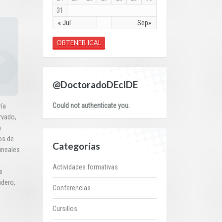
31
« Jul
Sep»
OBTENER ICAL
@DoctoradoDEcIDE
Could not authenticate you.
ría
rvado,
a
os de
Categorías
ineales
Actividades formativas
s
adero,
Conferencias
Cursillos