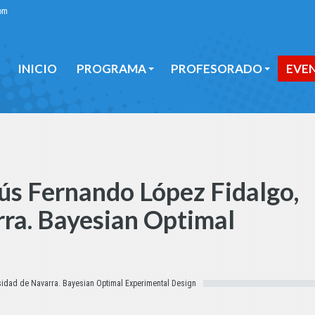
om
INICIO
PROGRAMA
PROFESORADO
EVE
INICIO
PROGRAMA
PROFESORADO
EVE
ús Fernando López Fidalgo,
ra. Bayesian Optimal
sidad de Navarra. Bayesian Optimal Experimental Design