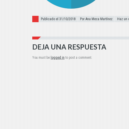
Publicado el
Publicado el 31/10/2018
Por Ana Meca Martínez
Haz un 
DEJA UNA RESPUESTA
You must be
logged in
to post a comment.