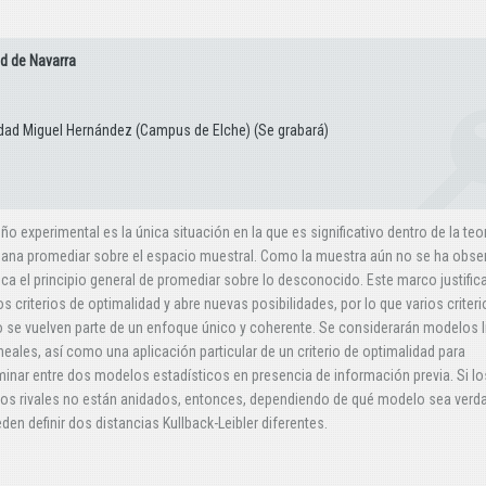
d de Navarra
rsidad Miguel Hernández (Campus de Elche) (Se grabará)
eño experimental es la única situación en la que es significativo dentro de la teo
iana promediar sobre el espacio muestral. Como la muestra aún no se ha obse
ica el principio general de promediar sobre lo desconocido. Este marco justific
 criterios de optimalidad y abre nuevas posibilidades, por lo que varios criteri
 se vuelven parte de un enfoque único y coherente. Se considerarán modelos l
ineales, así como una aplicación particular de un criterio de optimalidad para
minar entre dos modelos estadísticos en presencia de información previa. Si lo
os rivales no están anidados, entonces, dependiendo de qué modelo sea verd
den definir dos distancias Kullback-Leibler diferentes.