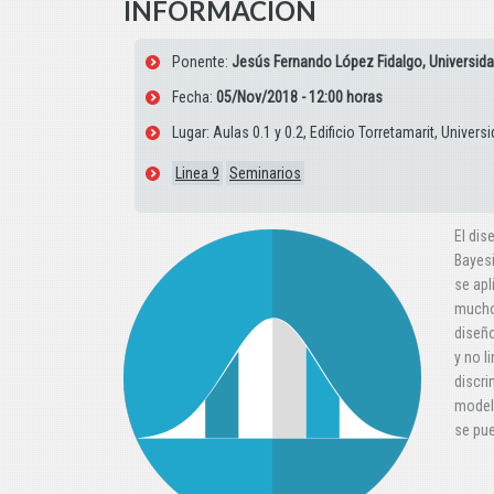
INFORMACIÓN
Ponente:
Jesús Fernando López Fidalgo, Universida
Fecha:
05/Nov/2018 - 12:00 horas
Lugar: Aulas 0.1 y 0.2, Edificio Torretamarit, Unive
Linea 9
Seminarios
El dis
Bayes
se apl
muchos
diseño
y no l
discri
model
se pue