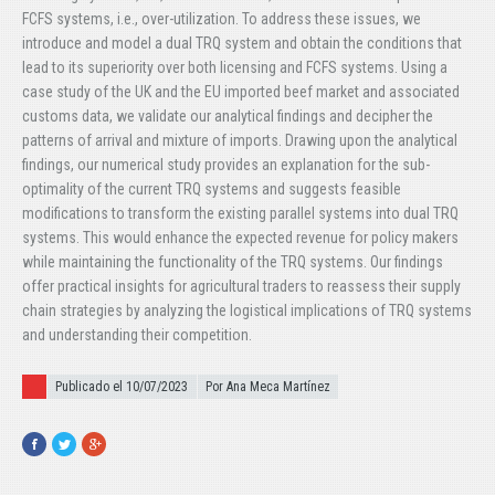
FCFS systems, i.e., over-utilization. To address these issues, we
introduce and model a dual TRQ system and obtain the conditions that
lead to its superiority over both licensing and FCFS systems. Using a
case study of the UK and the EU imported beef market and associated
customs data, we validate our analytical findings and decipher the
patterns of arrival and mixture of imports. Drawing upon the analytical
findings, our numerical study provides an explanation for the sub-
optimality of the current TRQ systems and suggests feasible
modifications to transform the existing parallel systems into dual TRQ
systems. This would enhance the expected revenue for policy makers
while maintaining the functionality of the TRQ systems. Our findings
offer practical insights for agricultural traders to reassess their supply
chain strategies by analyzing the logistical implications of TRQ systems
and understanding their competition.
Publicado el
Publicado el 10/07/2023
Por Ana Meca Martínez
Facebook
Twitter
Google+