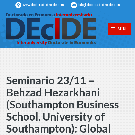
www.doctoradodecide.com
info@doctoradodecide.com
MENU
Seminario 23/11 –
Behzad Hezarkhani
(Southampton Business
School, University of
Southampton): Global