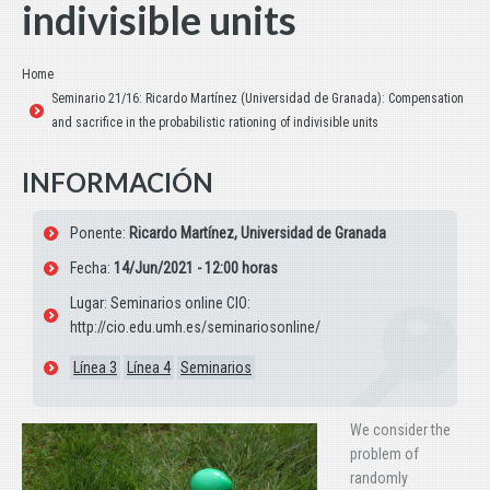
indivisible units
Estás aquí:
Home
Seminario 21/16: Ricardo Martínez (Universidad de Granada): Compensation
and sacrifice in the probabilistic rationing of indivisible units
INFORMACIÓN
Ponente:
Ricardo Martínez, Universidad de Granada
Fecha:
14/Jun/2021 - 12:00 horas
Lugar: Seminarios online CIO:
http://cio.edu.umh.es/seminariosonline/
Línea 3
Línea 4
Seminarios
We consider the
problem of
randomly