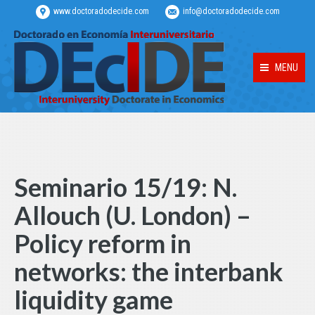
www.doctoradodecide.com
info@doctoradodecide.com
MENU
Seminario 15/19: N.
Allouch (U. London) –
Policy reform in
networks: the interbank
liquidity game