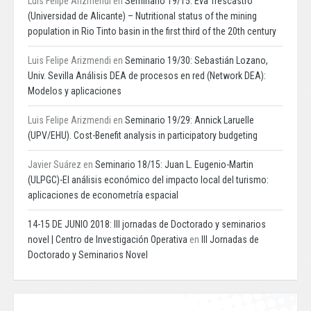
Luis Felipe Arizmendi
en
Seminario 19/15: Eva Trescastro
(Universidad de Alicante) – Nutritional status of the mining
population in Rio Tinto basin in the first third of the 20th century
Luis Felipe Arizmendi
en
Seminario 19/30: Sebastián Lozano,
Univ. Sevilla Análisis DEA de procesos en red (Network DEA):
Modelos y aplicaciones
Luis Felipe Arizmendi
en
Seminario 19/29: Annick Laruelle
(UPV/EHU). Cost-Benefit analysis in participatory budgeting
Javier Suárez
en
Seminario 18/15: Juan L. Eugenio-Martin
(ULPGC)-El análisis económico del impacto local del turismo:
aplicaciones de econometría espacial
14-15 DE JUNIO 2018: III jornadas de Doctorado y seminarios
novel | Centro de Investigación Operativa
en
III Jornadas de
Doctorado y Seminarios Novel