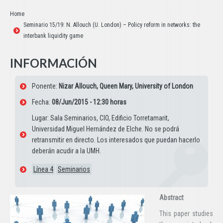
Estás aquí:
Home
Seminario 15/19: N. Allouch (U. London) – Policy reform in networks: the
interbank liquidity game
INFORMACIÓN
Ponente:
Nizar Allouch, Queen Mary, University of London
Fecha:
08/Jun/2015 - 12:30 horas
Lugar: Sala Seminarios, CIO, Edificio Torretamarit,
Universidad Miguel Hernández de Elche. No se podrá
retransmitir en directo. Los interesados que puedan hacerlo
deberán acudir a la UMH.
Línea 4
Seminarios
Abstract
This paper studies