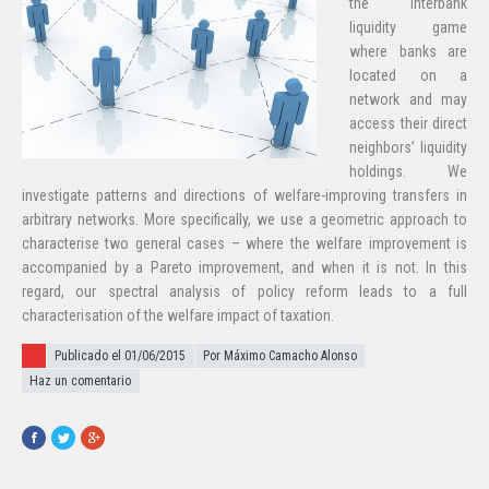
the interbank
liquidity game
where banks are
located on a
network and may
access their direct
neighbors’ liquidity
holdings. We
investigate patterns and directions of welfare-improving transfers in
arbitrary networks. More specifically, we use a geometric approach to
characterise two general cases – where the welfare improvement is
accompanied by a Pareto improvement, and when it is not. In this
regard, our spectral analysis of policy reform leads to a full
characterisation of the welfare impact of taxation.
Publicado el
Publicado el 01/06/2015
Por Máximo Camacho Alonso
Haz un comentario
Facebook
Twitter
Google+