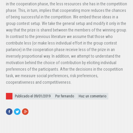
in the cooperation phase, the less resources she has in the competition
phase. This, in turn, implies that cooperating more reduces the chances
of being successful in the competition. We embed these ideas in a
group contest setup. We take the general setup and modify it only in the
way that the prize is shared between the members of the winning group.
In contrast to the previous literature we assume that those who
contribute less (or make less individual effort in the group contest
parlance) in the cooperation phase receive less of the prize in an
inversely proportional way. In addition, we attempt to understand the
motivation behind the choice of contribution by eliciting individual
preferences of the participants. After the decisions in the coopetition
task, we measure social preferences, risk preferences,
cooperativeness and competitiveness.
Publicado el
Publicado el 09/01/2019
Por fernando
Haz un comentario
Facebook
Twitter
Google+