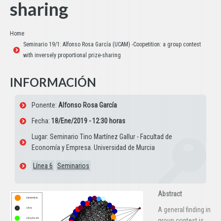
sharing
Estás aquí:
Home
Seminario 19/1: Alfonso Rosa García (UCAM) -Coopetition: a group contest
with inversely proportional prize-sharing
INFORMACIÓN
Ponente:
Alfonso Rosa García
Fecha:
18/Ene/2019 - 12:30 horas
Lugar: Seminario Tino Martínez Gallur - Facultad de
Economía y Empresa. Universidad de Murcia
Línea 6
Seminarios
Abstract
A general finding in
group contest is