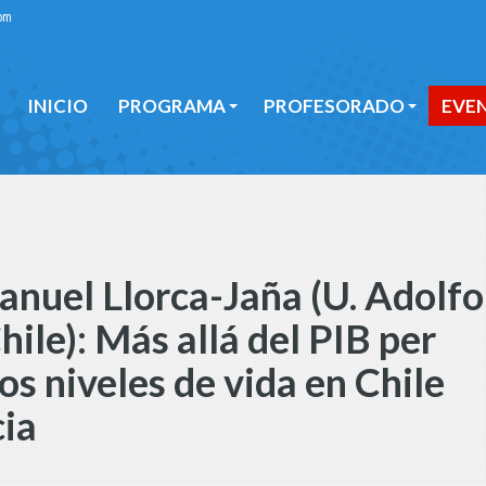
om
INICIO
PROGRAMA
PROFESORADO
EVE
INICIO
PROGRAMA
PROFESORADO
EVE
nuel Llorca-Jaña (U. Adolfo
hile): Más allá del PIB per
os niveles de vida en Chile
cia