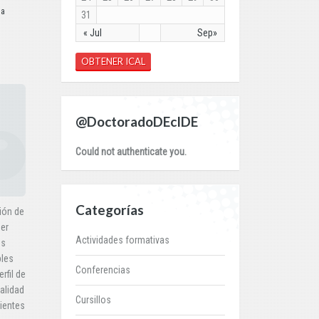
la
31
« Jul
Sep»
OBTENER ICAL
@DoctoradoDEcIDE
Could not authenticate you.
Categorías
ión de
per
Actividades formativas
os
bles
Conferencias
rfil de
alidad
Cursillos
uientes