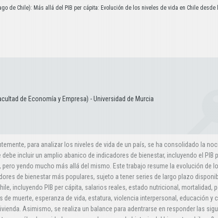
go de Chile): Más allá del PIB per cápita: Evolución de los niveles de vida en Chile desde 
acultad de Economía y Empresa) - Universidad de Murcia
temente, para analizar los niveles de vida de un país, se ha consolidado la noc
 debe incluir un amplio abanico de indicadores de bienestar, incluyendo el PIB 
, pero yendo mucho más allá del mismo. Este trabajo resume la evolución de l
dores de bienestar más populares, sujeto a tener series de largo plazo disponi
hile, incluyendo PIB per cápita, salarios reales, estado nutricional, mortalidad, pe
 de muerte, esperanza de vida, estatura, violencia interpersonal, educación y c
vivienda. Asimismo, se realiza un balance para adentrarse en responder las sig