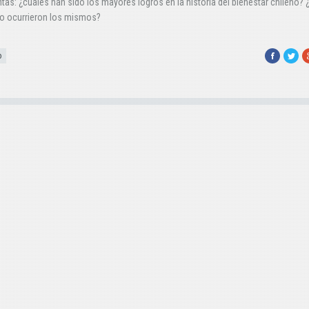
tas: ¿cuáles han sido los mayores logros en la historia del bienestar chileno? 
o ocurrieron los mismos?
Facebook
Twitte
G
o