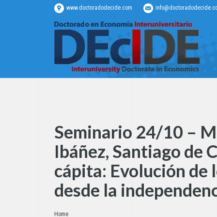
www.doctoradodecide.com
info@doctoradodecide.c
Seminario 24/10 – Ma
Ibáñez, Santiago de C
cápita: Evolución de l
desde la independen
Estás aquí:
Home