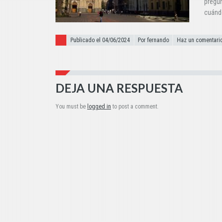
pregun
cuánd
Publicado el
Publicado el 04/06/2024
Por fernando
Haz un comentari
DEJA UNA RESPUESTA
You must be
logged in
to post a comment.