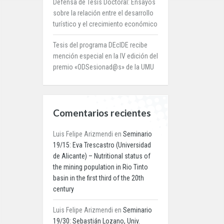
Defensa de Tesis Doctoral: Ensayos
sobre la relación entre el desarrollo
turístico y el crecimiento económico
Tesis del programa DEcIDE recibe
mención especial en la IV edición del
premio «ODSesionad@s» de la UMU
Comentarios recientes
Luis Felipe Arizmendi
en
Seminario
19/15: Eva Trescastro (Universidad
de Alicante) – Nutritional status of
the mining population in Rio Tinto
basin in the first third of the 20th
century
Luis Felipe Arizmendi
en
Seminario
19/30: Sebastián Lozano, Univ.