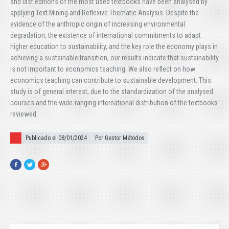
and last editions of the most used textbooks have been analysed by
applying Text Mining and Reflexive Thematic Analysis. Despite the
evidence of the anthropic origin of increasing environmental
degradation, the existence of international commitments to adapt
higher education to sustainability, and the key role the economy plays in
achieving a sustainable transition, our results indicate that sustainability
is not important to economics teaching. We also reflect on how
economics teaching can contribute to sustainable development. This
study is of general interest, due to the standardization of the analysed
courses and the wide-ranging international distribution of the textbooks
reviewed.
Publicado el
Publicado el 08/01/2024
Por Gestor Métodos
Facebook
Twitter
Google+