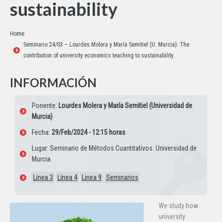
sustainability
Estás aquí:
Home
Seminario 24/03 – Lourdes Molera y María Semitiel (U. Murcia): The
contribution of university economics teaching to sustainability
INFORMACIÓN
Ponente:
Lourdes Molera y María Semitiel (Universidad de
Murcia)
Fecha:
29/Feb/2024 - 12:15 horas
Lugar: Seminario de Métodos Cuantitativos. Universidad de
Murcia
Línea 3
Línea 4
Linea 9
Seminarios
We study how
university