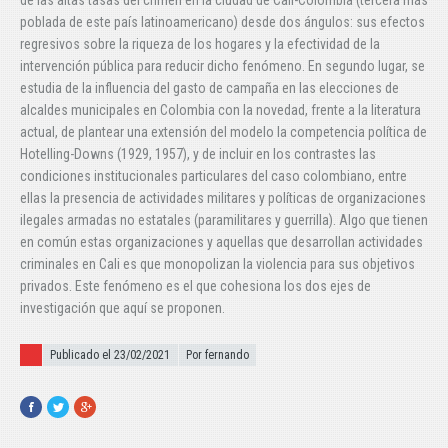
de las altas tasas del crimen en la ciudad de Cali-Colombia (tercera más
poblada de este país latinoamericano) desde dos ángulos: sus efectos
regresivos sobre la riqueza de los hogares y la efectividad de la
intervención pública para reducir dicho fenómeno. En segundo lugar, se
estudia de la influencia del gasto de campaña en las elecciones de
alcaldes municipales en Colombia con la novedad, frente a la literatura
actual, de plantear una extensión del modelo la competencia política de
Hotelling-Downs (1929, 1957), y de incluir en los contrastes las
condiciones institucionales particulares del caso colombiano, entre
ellas la presencia de actividades militares y políticas de organizaciones
ilegales armadas no estatales (paramilitares y guerrilla). Algo que tienen
en común estas organizaciones y aquellas que desarrollan actividades
criminales en Cali es que monopolizan la violencia para sus objetivos
privados. Este fenómeno es el que cohesiona los dos ejes de
investigación que aquí se proponen.
Publicado el
Publicado el 23/02/2021
Por fernando
Facebook
Twitter
Google+