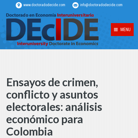
www.doctoradodecide.com
info@doctoradodecide.com
MENU
Ensayos de crimen,
conflicto y asuntos
electorales: análisis
económico para
Colombia