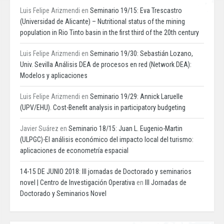
Luis Felipe Arizmendi
en
Seminario 19/15: Eva Trescastro
(Universidad de Alicante) – Nutritional status of the mining
population in Rio Tinto basin in the first third of the 20th century
Luis Felipe Arizmendi
en
Seminario 19/30: Sebastián Lozano,
Univ. Sevilla Análisis DEA de procesos en red (Network DEA):
Modelos y aplicaciones
Luis Felipe Arizmendi
en
Seminario 19/29: Annick Laruelle
(UPV/EHU). Cost-Benefit analysis in participatory budgeting
Javier Suárez
en
Seminario 18/15: Juan L. Eugenio-Martin
(ULPGC)-El análisis económico del impacto local del turismo:
aplicaciones de econometría espacial
14-15 DE JUNIO 2018: III jornadas de Doctorado y seminarios
novel | Centro de Investigación Operativa
en
III Jornadas de
Doctorado y Seminarios Novel