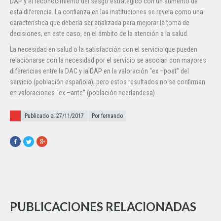
DAP y el reconocimiento del sesgo estratégico con un aumento de
esta diferencia. La confianza en las instituciones se revela como una
característica que debería ser analizada para mejorar la toma de
decisiones, en este caso, en el ámbito de la atención a la salud.
La necesidad en salud o la satisfacción con el servicio que pueden
relacionarse con la necesidad por el servicio se asocian con mayores
diferencias entre la DAC y la DAP en la valoración “ex –post” del
servicio (población española), pero estos resultados no se confirman
en valoraciones “ex –ante” (población neerlandesa).
Publicado el
Publicado el 27/11/2017
Por fernando
Facebook
Twitter
Google+
PUBLICACIONES RELACIONADAS