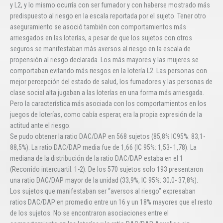
y L2, y lo mismo ocurría con ser fumador y con haberse mostrado más
predispuesto al riesgo en la escala reportada por el sujeto. Tener otro
aseguramiento se asoció también con comportamientos más
arriesgados en las loterías, a pesar de que los sujetos con otros
seguros se manifestaban más aversos al riesgo en la escala de
propensión al riesgo declarada. Los más mayores y las mujeres se
comportaban evitando más riesgos en la lotería L2. Las personas con
mejor percepción del estado de salud, los fumadores y las personas de
clase social alta jugaban a las loterías en una forma más arriesgada.
Pero la característica más asociada con los comportamientos en los
juegos de loterías, como cabía esperar, era la propia expresión de la
actitud ante el riesgo.
Se pudo obtener la ratio DAC/DAP en 568 sujetos (85,8% IC95%: 83,1-
88,5%). La ratio DAC/DAP media fue de 1,66 (IC 95%: 1,53- 1,78). La
mediana de la distribución de la ratio DAC/DAP estaba en el 1
(Recorrido intercuartil: 1-2). De los 570 sujetos solo 193 presentaron
una ratio DAC/DAP mayor de la unidad (33,9%, IC 95%: 30,0- 37,8%).
Los sujetos que manifestaban ser “aversos al riesgo” expresaban
ratios DAC/DAP en promedio entre un 16 y un 18% mayores que el resto
de los sujetos. No se encontraron asociaciones entre el