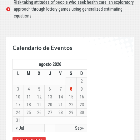
Risk-taking attitudes of people who seek health care: an exploratory
approach through lottery games using generalized estimating
equations
Calendario de Eventos
agosto 2026
L
M
X
J
V
S
D
1
2
3
4
5
6
7
8
9
10
11
12
13
14
15
16
17
18
19
20
21
22
23
24
25
26
27
28
29
30
31
« Jul
Sep»