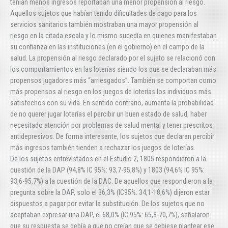
tenían menos ingresos reportaban una menor propensión al riesgo.
Aquellos sujetos que habían tenido dificultades de pago para los
servicios sanitarios también mostraban una mayor propensión al
riesgo en la citada escala y lo mismo sucedía en quienes manifestaban
su confianza en las instituciones (en el gobierno) en el campo de la
salud. La propensión al riesgo declarado por el sujeto se relacionó con
los comportamientos en las loterías siendo los que se declaraban más
propensos jugadores más “arriesgados”. También se comportan como
más propensos al riesgo en los juegos de loterías los individuos más
satisfechos con su vida. En sentido contrario, aumenta la probabilidad
de no querer jugar loterías el percibir un buen estado de salud, haber
necesitado atención por problemas de salud mental y tener prescritos
antidepresivos. De forma interesante, los sujetos que declaran percibir
más ingresos también tienden a rechazar los juegos de loterías.
De los sujetos entrevistados en el Estudio 2, 1805 respondieron a la
cuestión de la DAP (94,8% IC 95%: 93,7-95,8%) y 1803 (94,6% IC 95%:
93,6-95,7%) a la cuestión de la DAC. De aquellos que respondieron a la
pregunta sobre la DAP, solo el 36,3% (IC95%: 34,1-18,6%) dijeron estar
dispuestos a pagar por evitar la substitución. De los sujetos que no
aceptaban expresar una DAP, el 68,0% (IC 95%: 65,3-70,7%), señalaron
que su respuesta se debía a que no creían que se debiese plantear ese