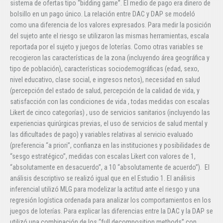
sistema de ofertas tipo “bidding game”. El medio de pago era dinero de
bolsillo en un pago único. La relación entre DAC y DAP se modeló
como una diferencia de los valores expresados. Para medir la posición
del sujeto ante el riesgo se utilizaron las mismas herramientas, escala
reportada por el sujeto y juegos de loterías. Como otras variables se
recogieron las características de la zona (incluyendo área geográfica y
tipo de población), características sociodemográficas (edad, sexo,
nivel educativo, clase social, e ingresos netos), necesidad en salud
(percepción del estado de salud, percepción de la calidad de vida, y
satisfacción con las condiciones de vida , todas medidas con escalas
Likert de cinco categorías) , uso de servicios sanitarios (incluyendo las
experiencias quirúrgicas previas, el uso de servicios de salud mental y
las dificultades de pago) y variables relativas al servicio evaluado
(preferencia “a priori”, confianza en las instituciones y posibilidades de
“sesgo estratégico”, medidas con escalas Likert con valores de 1,
“absolutamente en desacuerdo”, a 10 “absolutamente de acuerdo”). El
análisis descriptivo se realizó igual que en el Estudio 1. El análisis
inferencial utilizó MLG para modelizar la actitud ante el riesgo y una
regresión logística ordenada para analizar los comportamientos en los
juegos de loterías. Para explicar las diferencias entre la DAC y la DAP se
utilizó una combinación de los “full decomposition methods” con