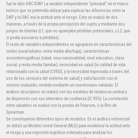
fue la ratio DAC/DAP. La variable independiente “principal” en el marco
teórico que se pretendía utilizar para explicar las diferencias entre la
DAP y la DAC era la actitud ante el riesgo. Esta se evaluó de dos
maneras, a través de la propia percepción del sujeto y mediante dos
juegos de loterías (L1, que no aparejaba pérdidas potenciales, y L2, que
sí podía asociarse a pérdidas)
El resto de variables independientes se agruparon en características del
centro (rural/urbano; renta media alta/baja), características
sociodemográficas (edad, sexo nacionalidad, nivel educativo, clase
social, y renta media familiar), necesidad en salud (la calidad de vida
relacionada con la salud (CVRS), y la necesidad expresada a través del
uso de los servicios del sistema de salud) y satisfacción con el
servicio evaluado, medida mediante un cuestionario validado. El
análisis descriptivo se realizó con las medidas de tendencia central y
de dispersión con sus intervalos de confianza (IC 95%). La correlación
entre variables se evaluó con la prueba de Pearson, o la Rho de
Spearman.
Se construyeron diferentes tipos de modelos. En el análisis inferencial
se utilizó un Modelo Lineal General (MLG) para modelizar la actitud ante
el riesgo y una regresión logística ordenada para analizar los