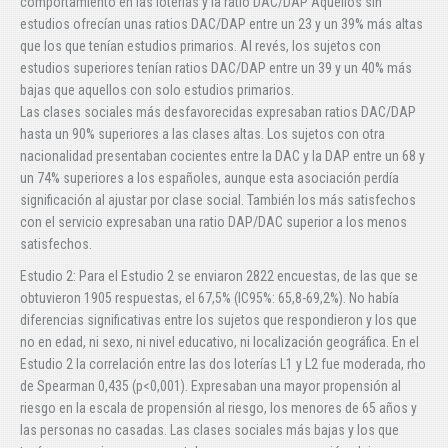
comportamiento en las loterías y la ratio DAC/DAP Aquellos sin
estudios ofrecían unas ratios DAC/DAP entre un 23 y un 39% más altas
que los que tenían estudios primarios. Al revés, los sujetos con
estudios superiores tenían ratios DAC/DAP entre un 39 y un 40% más
bajas que aquellos con solo estudios primarios.
Las clases sociales más desfavorecidas expresaban ratios DAC/DAP
hasta un 90% superiores a las clases altas. Los sujetos con otra
nacionalidad presentaban cocientes entre la DAC y la DAP entre un 68 y
un 74% superiores a los españoles, aunque esta asociación perdía
significación al ajustar por clase social. También los más satisfechos
con el servicio expresaban una ratio DAP/DAC superior a los menos
satisfechos.
Estudio 2: Para el Estudio 2 se enviaron 2822 encuestas, de las que se
obtuvieron 1905 respuestas, el 67,5% (IC95%: 65,8-69,2%). No había
diferencias significativas entre los sujetos que respondieron y los que
no en edad, ni sexo, ni nivel educativo, ni localización geográfica. En el
Estudio 2 la correlación entre las dos loterías L1 y L2 fue moderada, rho
de Spearman 0,435 (p<0,001). Expresaban una mayor propensión al
riesgo en la escala de propensión al riesgo, los menores de 65 años y
las personas no casadas. Las clases sociales más bajas y los que