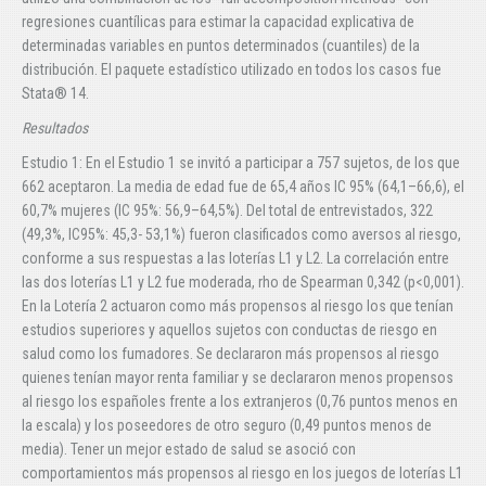
regresiones cuantílicas para estimar la capacidad explicativa de
determinadas variables en puntos determinados (cuantiles) de la
distribución. El paquete estadístico utilizado en todos los casos fue
Stata® 14.
Resultados
Estudio 1: En el Estudio 1 se invitó a participar a 757 sujetos, de los que
662 aceptaron. La media de edad fue de 65,4 años IC 95% (64,1–66,6), el
60,7% mujeres (IC 95%: 56,9–64,5%). Del total de entrevistados, 322
(49,3%, IC95%: 45,3- 53,1%) fueron clasificados como aversos al riesgo,
conforme a sus respuestas a las loterías L1 y L2. La correlación entre
las dos loterías L1 y L2 fue moderada, rho de Spearman 0,342 (p<0,001).
En la Lotería 2 actuaron como más propensos al riesgo los que tenían
estudios superiores y aquellos sujetos con conductas de riesgo en
salud como los fumadores. Se declararon más propensos al riesgo
quienes tenían mayor renta familiar y se declararon menos propensos
al riesgo los españoles frente a los extranjeros (0,76 puntos menos en
la escala) y los poseedores de otro seguro (0,49 puntos menos de
media). Tener un mejor estado de salud se asoció con
comportamientos más propensos al riesgo en los juegos de loterías L1