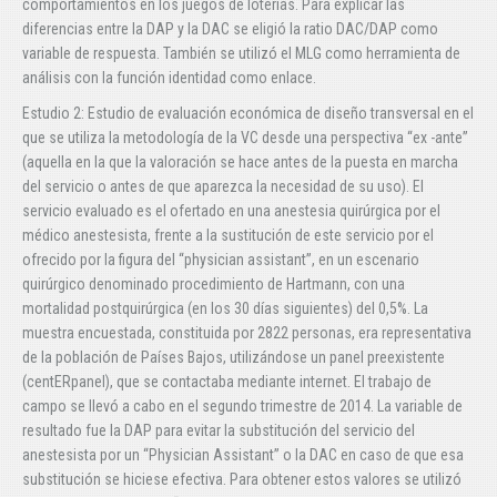
comportamientos en los juegos de loterías. Para explicar las
diferencias entre la DAP y la DAC se eligió la ratio DAC/DAP como
variable de respuesta. También se utilizó el MLG como herramienta de
análisis con la función identidad como enlace.
Estudio 2: Estudio de evaluación económica de diseño transversal en el
que se utiliza la metodología de la VC desde una perspectiva “ex -ante”
(aquella en la que la valoración se hace antes de la puesta en marcha
del servicio o antes de que aparezca la necesidad de su uso). El
servicio evaluado es el ofertado en una anestesia quirúrgica por el
médico anestesista, frente a la sustitución de este servicio por el
ofrecido por la figura del “physician assistant”, en un escenario
quirúrgico denominado procedimiento de Hartmann, con una
mortalidad postquirúrgica (en los 30 días siguientes) del 0,5%. La
muestra encuestada, constituida por 2822 personas, era representativa
de la población de Países Bajos, utilizándose un panel preexistente
(centERpanel), que se contactaba mediante internet. El trabajo de
campo se llevó a cabo en el segundo trimestre de 2014. La variable de
resultado fue la DAP para evitar la substitución del servicio del
anestesista por un “Physician Assistant” o la DAC en caso de que esa
substitución se hiciese efectiva. Para obtener estos valores se utilizó