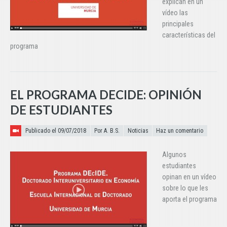
explican en un
vídeo las
principales
características del
programa
EL PROGRAMA DECIDE: OPINIÓN
DE ESTUDIANTES
Publicado el
Publicado el 09/07/2018
Por A. B.S.
Noticias
Haz un comentario
Algunos
estudiantes
opinan en un vídeo
sobre lo que les
aporta el programa