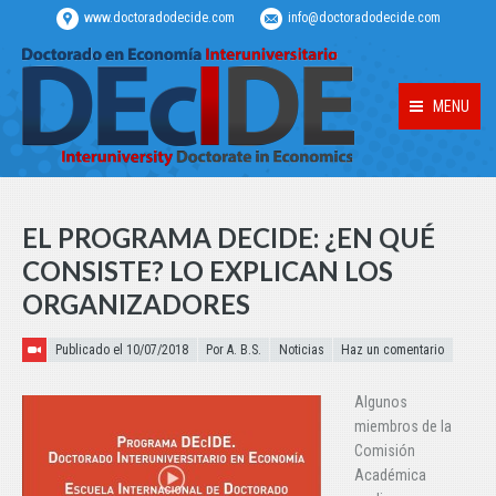
www.doctoradodecide.com
info@doctoradodecide.com
MENU
EL PROGRAMA DECIDE: ¿EN QUÉ
CONSISTE? LO EXPLICAN LOS
ORGANIZADORES
Publicado el
Publicado el 10/07/2018
Por A. B.S.
Noticias
Haz un comentario
Algunos
miembros de la
Comisión
Académica