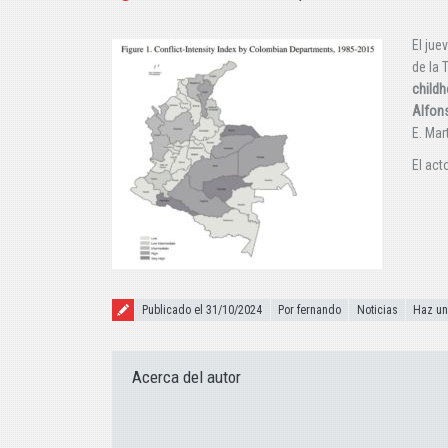
El jue
de la 
childh
Alfon
E. Mar
El act
Publicado el
Publicado el 31/10/2024
Por fernando
Noticias
Haz un
Acerca del autor