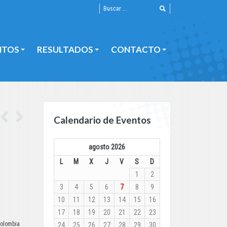
NTOS
RESULTADOS
CONTACTO
NTOS
RESULTADOS
CONTACTO
Calendario de Eventos
agosto 2026
L
M
X
J
V
S
D
1
2
3
4
5
6
7
8
9
10
11
12
13
14
15
16
17
18
19
20
21
22
23
Colombia
24
25
26
27
28
29
30