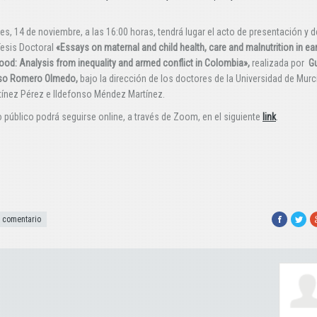
ves, 14 de noviembre, a las 16:00 horas, tendrá lugar el acto de presentación y 
Tesis Doctoral
«Essays on maternal and child health, care and malnutrition in ear
ood: Analysis from inequality and armed conflict in Colombia»,
realizada por
G
so Romero Olmedo,
bajo la dirección de los doctores de la Universidad de Murc
tínez Pérez e Ildefonso Méndez Martínez.
o público podrá seguirse online, a través de Zoom, en el siguiente
link
.
Facebook
Twitte
G
 comentario