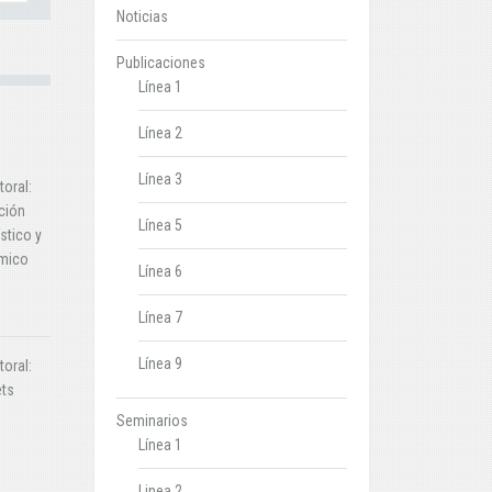
Noticias
Publicaciones
Línea 1
Línea 2
Línea 3
oral:
ción
Línea 5
ístico y
ómico
Línea 6
Línea 7
Línea 9
oral:
ets
Seminarios
Línea 1
Linea 2