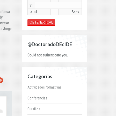
31
defensa
« Jul
Sep»
ly
OBTENER ICAL
ustavo
ia Jorge
@DoctoradoDEcIDE
Could not authenticate you.
Categorías
r
oogle+
Actividades formativas
Conferencias
Cursillos