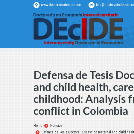
www.doctoradodecide.com
info@doctoradodecide.c
Defensa de Tesis Doc
and child health, care
childhood: Analysis 
conflict in Colombia
Estás aquí:
Home
Noticias
Defensa de Tesis Doctoral: Essays on maternal and child health