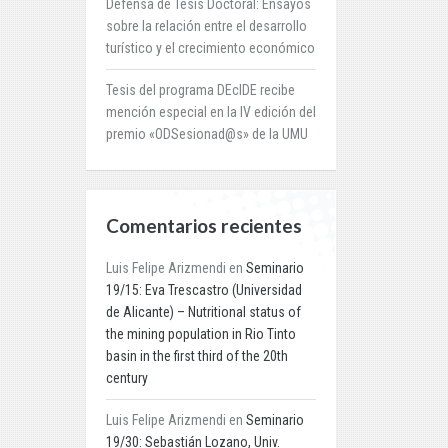
Defensa de Tesis Doctoral: Ensayos
sobre la relación entre el desarrollo
turístico y el crecimiento económico
Tesis del programa DEcIDE recibe
mención especial en la IV edición del
premio «ODSesionad@s» de la UMU
Comentarios recientes
Luis Felipe Arizmendi
en
Seminario
19/15: Eva Trescastro (Universidad
de Alicante) – Nutritional status of
the mining population in Rio Tinto
basin in the first third of the 20th
century
Luis Felipe Arizmendi
en
Seminario
19/30: Sebastián Lozano, Univ.