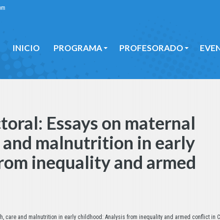
om
INICIO
PROGRAMA
PROFESORADO
EVE
INICIO
PROGRAMA
PROFESORADO
EVE
toral: Essays on maternal
 and malnutrition in early
from inequality and armed
, care and malnutrition in early childhood: Analysis from inequality and armed conflict in 