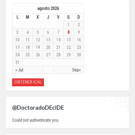
agosto 2026
L
M
X
J
V
S
D
1
2
3
4
5
6
7
8
9
10
11
12
13
14
15
16
17
18
19
20
21
22
23
24
25
26
27
28
29
30
31
« Jul
Sep»
OBTENER ICAL
@DoctoradoDEcIDE
Could not authenticate you.