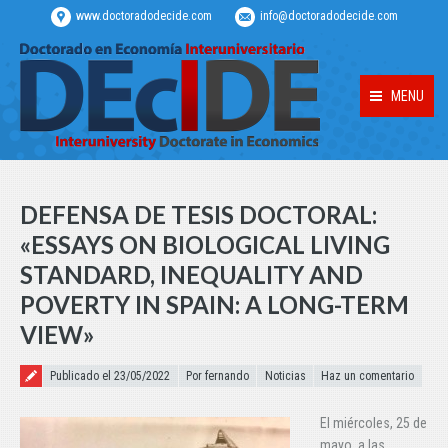
www.doctoradodecide.com
info@doctoradodecide.com
MENU
DEFENSA DE TESIS DOCTORAL:
«ESSAYS ON BIOLOGICAL LIVING
STANDARD, INEQUALITY AND
POVERTY IN SPAIN: A LONG-TERM
VIEW»
Publicado el
Publicado el 23/05/2022
Por fernando
Noticias
Haz un comentario
El miércoles, 25 de
mayo, a las