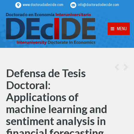
www.doctoradodecide.com
info@doctoradodecide.com
MENU
Defensa de Tesis
Doctoral:
Applications of
machine learning and
sentiment analysis in
financial forecasting