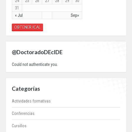
24
25
26
27
28
29
30
31
« Jul
Sep»
OBTENER ICAL
@DoctoradoDEcIDE
Could not authenticate you.
Categorías
Actividades formativas
Conferencias
Cursillos