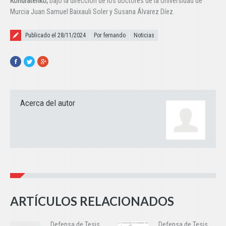
Kondratenko,
bajo la dirección de los doctores de la Universidad de
Murcia Juan Samuel Baixauli Soler y Susana Álvarez Díez.
Publicado el
Publicado el 28/11/2024
Por fernando
Noticias
Facebook
Twitter
Google+
Acerca del autor
ARTÍCULOS RELACIONADOS
Defensa de Tesis
Defensa de Tesis