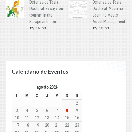
Defensa de Tesis
Defensa de Tesis
Doctoral: Essays on
Doctoral: Machine
tourism in the
Learning Meets
European Union
Asset Management
12/12/2023
12/12/2023
Calendario de Eventos
agosto 2026
L
M
X
J
V
S
D
1
2
3
4
5
6
7
8
9
10
11
12
13
14
15
16
17
18
19
20
21
22
23