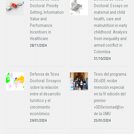
Doctoral: Priority
Doctoral: Essays on
Setting, Information
maternal and child
Value and
health, care and
Performance
malnutrition in early
Incentives in
childhood: Analysis
Healthcare
from inequality and
armed conflict in
28/11/2024
Colombia
31/10/2024
Defensa de Tesis
Tesis del programa
Doctoral: Ensayos
DEcIDE recibe
sobre la relación
mención especial
entre el desarrollo
en la IV edición del
turístico y el
premio
crecimiento
«ODSesionad@s»
económico
de la UMU
29/01/2024
25/01/2024