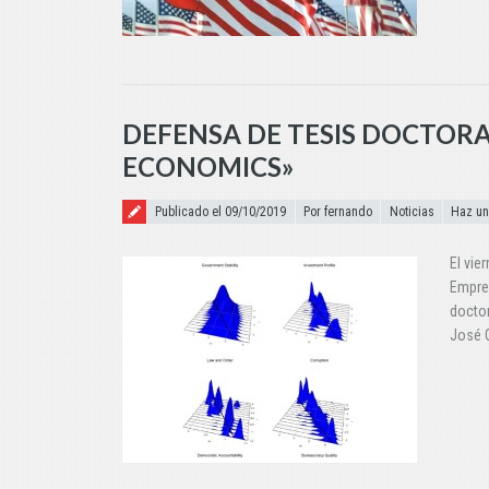
DEFENSA DE TESIS DOCTORA
ECONOMICS»
Publicado el
Publicado el 09/10/2019
Por fernando
Noticias
Haz un
El vie
Empres
doctor
José G