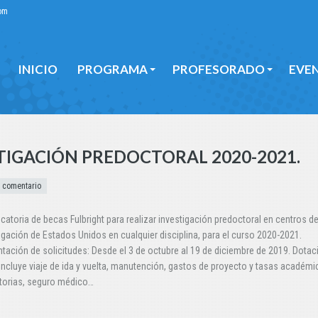
om
INICIO
PROGRAMA
PROFESORADO
EVE
INICIO
PROGRAMA
PROFESORADO
EVE
TIGACIÓN PREDOCTORAL 2020-2021.
 comentario
atoria de becas Fulbright para realizar investigación predoctoral en centros d
igación de Estados Unidos en cualquier disciplina, para el curso 2020-2021.
tación de solicitudes: Desde el 3 de octubre al 19 de diciembre de 2019. Dotac
incluye viaje de ida y vuelta, manutención, gastos de proyecto y tasas académi
torias, seguro médico…