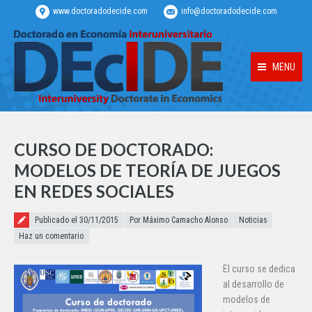
www.doctoradodecide.com
info@doctoradodecide.com
MENU
CURSO DE DOCTORADO:
MODELOS DE TEORÍA DE JUEGOS
EN REDES SOCIALES
Publicado el
Publicado el 30/11/2015
Por Máximo Camacho Alonso
Noticias
Haz un comentario
El curso se dedica
al desarrollo de
modelos de