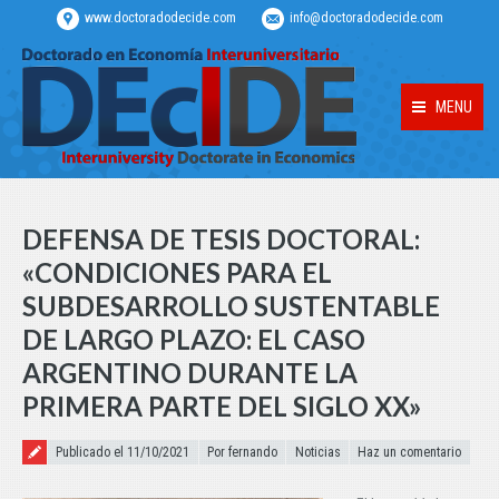
www.doctoradodecide.com
info@doctoradodecide.com
MENU
DEFENSA DE TESIS DOCTORAL:
«CONDICIONES PARA EL
SUBDESARROLLO SUSTENTABLE
DE LARGO PLAZO: EL CASO
ARGENTINO DURANTE LA
PRIMERA PARTE DEL SIGLO XX»
Publicado el
Publicado el 11/10/2021
Por fernando
Noticias
Haz un comentario