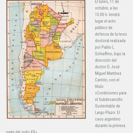
El lunes, 11 de
octubre, a las
15:00 h. tendrá
lugar el acto
público de
defensa de la tesis
doctoral realizada
por Pablo L.
Schiaffino, bajo la
dirección del
doctor D. José
Miguel Martínez
Carrión, con el
título
«Condiciones para
el Subdesarrollo
Sustentable de
Largo Plazo: El
caso argentino
durante la primera
parte del siglo XX».