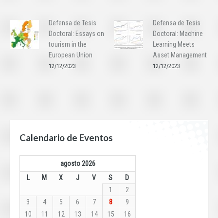
Defensa de Tesis
Defensa de Tesis
Doctoral: Essays on
Doctoral: Machine
tourism in the
Learning Meets
European Union
Asset Management
12/12/2023
12/12/2023
Calendario de Eventos
agosto 2026
L
M
X
J
V
S
D
1
2
3
4
5
6
7
8
9
10
11
12
13
14
15
16