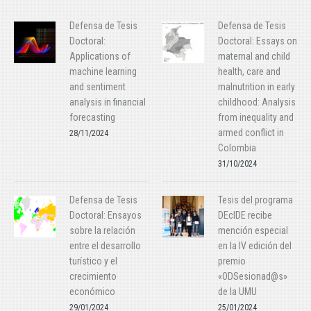
Defensa de Tesis
Defensa de Tesis
Doctoral:
Doctoral: Essays on
Applications of
maternal and child
machine learning
health, care and
and sentiment
malnutrition in early
analysis in financial
childhood: Analysis
forecasting
from inequality and
armed conflict in
28/11/2024
Colombia
31/10/2024
Defensa de Tesis
Tesis del programa
Doctoral: Ensayos
DEcIDE recibe
sobre la relación
mención especial
entre el desarrollo
en la IV edición del
turístico y el
premio
crecimiento
«ODSesionad@s»
económico
de la UMU
29/01/2024
25/01/2024