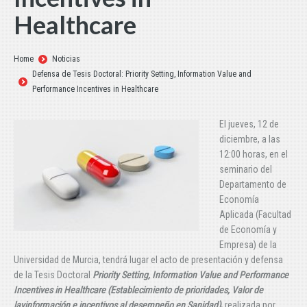
Healthcare
Estás aquí:
Home
Noticias
Defensa de Tesis Doctoral: Priority Setting, Information Value and
Performance Incentives in Healthcare
El jueves, 12 de
diciembre, a las
12:00 horas, en el
seminario del
Departamento de
Economía
Aplicada (Facultad
de Economía y
Empresa) de la
Universidad de Murcia, tendrá lugar el acto de presentación y defensa
de la Tesis Doctoral
Priority Setting, Information Value and Performance
Incentives in Healthcare (Establecimiento de prioridades, Valor de
lavinformación e incentivos al desempeño en Sanidad)
,
realizada por