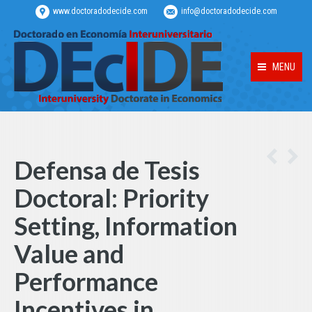
www.doctoradodecide.com
info@doctoradodecide.com
MENU
Defensa de Tesis
Doctoral: Priority
Setting, Information
Value and
Performance
Incentives in