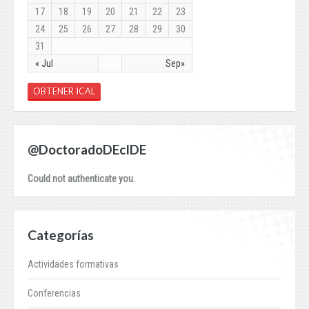
17
18
19
20
21
22
23
24
25
26
27
28
29
30
31
« Jul
Sep»
OBTENER ICAL
@DoctoradoDEcIDE
Could not authenticate you.
Categorías
Actividades formativas
Conferencias