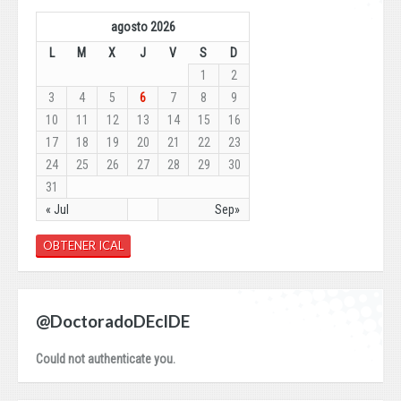
agosto 2026
L
M
X
J
V
S
D
1
2
3
4
5
6
7
8
9
10
11
12
13
14
15
16
17
18
19
20
21
22
23
24
25
26
27
28
29
30
31
« Jul
Sep»
OBTENER ICAL
@DoctoradoDEcIDE
Could not authenticate you.