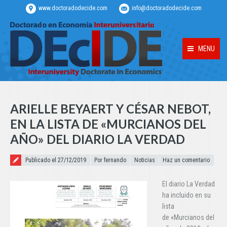
www.doctoradodecide.com
info@doctoradodecide.com
MENU
ARIELLE BEYAERT Y CÉSAR NEBOT,
EN LA LISTA DE «MURCIANOS DEL
AÑO» DEL DIARIO LA VERDAD
Publicado el
Publicado el 27/12/2019
Por fernando
Noticias
Haz un comentario
El diario La Verdad
ha incluido en su
lista
de «Murcianos del