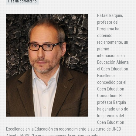
Haz un comentario
Rafael Barquín,
profesor del
Programa ha
obtenido
recientemente, un
premio
internacional en
Educación Abierta,
el Open Education
Excellence
concedido por el
Open Education
Consortium. El
profesor Barquín
ha ganado uno de
los premios del
Open Education
Excellence en la Educación en reconocimiento a su curso de UNED
Abierta: MOOC “La gran divergencia: la no-Europa antes…