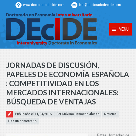
www.doctoradodecide.com
info@doctoradodecide.com
MENU
JORNADAS DE DISCUSIÓN,
PAPELES DE ECONOMÍA ESPAÑOLA
: COMPETITIVIDAD EN LOS
MERCADOS INTERNACIONALES:
BÚSQUEDA DE VENTAJAS
Publicado el
Publicado el 11/04/2016
Por Máximo Camacho Alonso
Noticias
Haz un comentario
Estas Jornadas se