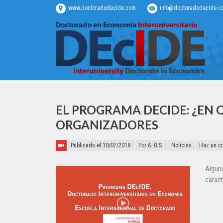
www.doctoradodecide.com
info@doctoradodecide.c
EL PROGRAMA DECIDE: ¿EN 
ORGANIZADORES
Publicado el
Publicado el 10/07/2018
Por A. B.S.
Noticias
Haz un c
Alguno
caract