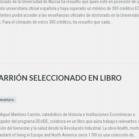
torado de la Universidad de Murcia ha resuelto que quien esté en posesión de 
ción universitaria oficial española y haya superado un mínimo de 300 créditos E
lentes podrá acceder a las enseñanzas oficiales de doctorado en la Universida
. Para el cómputo de estos 300 créditos, ha resuelto que cada…
CARRIÓN SELECCIONADO EN LIBRO
omentario
iguel Martínez Carrión, catedrático de Historia e Instituciones Económicas e
igador del programa DEcIDE, colabora en un libro que aúna trabajos relevantes 
ión del bienestar y la salud desde la Revolución Industrial. La obra Health, morta
andard of living in Europe and North America since 1700 es una colección de…