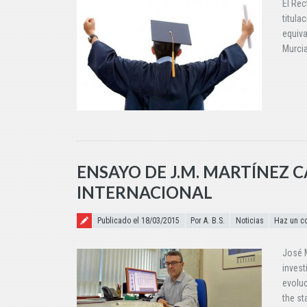
El Rec
titula
equiva
Murcia
ENSAYO DE J.M. MARTÍNEZ 
INTERNACIONAL
Publicado el
Publicado el 18/03/2015
Por A. B.S.
Noticias
Haz un c
José M
invest
evoluc
the st