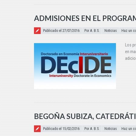
ADMISIONES EN EL PROGRAM
Publicado el
Publicado el 27/07/2016
Por A. B.S.
Noticias
Haz un c
Los p
en mar
adicio
BEGOÑA SUBIZA, CATEDRÁTI
Publicado el
Publicado el 15/02/2016
Por A. B.S.
Noticias
Haz un c