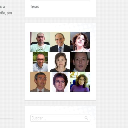
so a
Tesis
oña, por