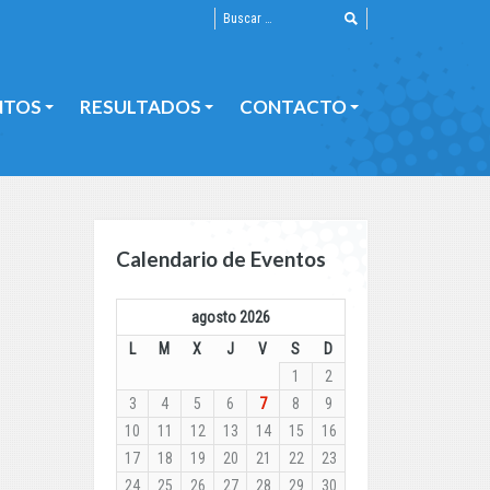
NTOS
RESULTADOS
CONTACTO
NTOS
RESULTADOS
CONTACTO
Calendario de Eventos
agosto 2026
L
M
X
J
V
S
D
1
2
3
4
5
6
7
8
9
10
11
12
13
14
15
16
17
18
19
20
21
22
23
24
25
26
27
28
29
30