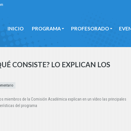
om
INICIO
PROGRAMA
PROFESORADO
EVE
INICIO
PROGRAMA
PROFESORADO
EVE
QUÉ CONSISTE? LO EXPLICAN LOS
omentario
s miembros de la Comisión Académica explican en un vídeo las principales
erísticas del programa