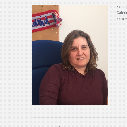
Es un 
Cátedr
esta 