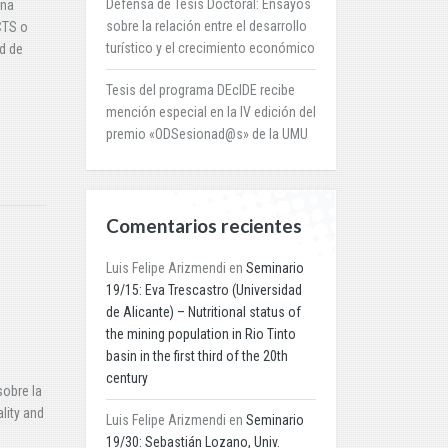
Defensa de Tesis Doctoral: Ensayos
una
sobre la relación entre el desarrollo
CTS o
turístico y el crecimiento económico
d de
Tesis del programa DEcIDE recibe
mención especial en la IV edición del
premio «ODSesionad@s» de la UMU
Comentarios recientes
Luis Felipe Arizmendi
en
Seminario
19/15: Eva Trescastro (Universidad
de Alicante) – Nutritional status of
the mining population in Rio Tinto
basin in the first third of the 20th
century
sobre la
lity and
Luis Felipe Arizmendi
en
Seminario
19/30: Sebastián Lozano, Univ.