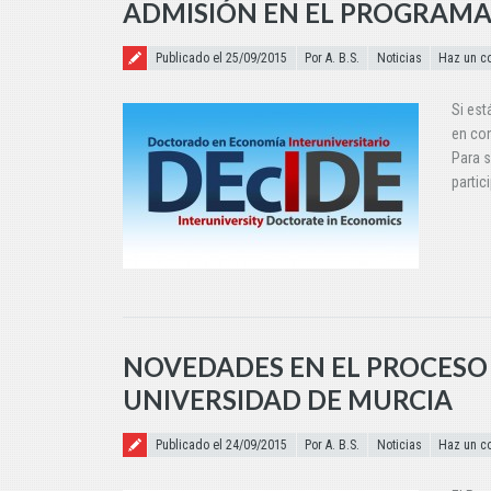
ADMISIÓN EN EL PROGRAM
Publicado el
Publicado el 25/09/2015
Por A. B.S.
Noticias
Haz un c
Si est
en con
Para s
partic
NOVEDADES EN EL PROCESO
UNIVERSIDAD DE MURCIA
Publicado el
Publicado el 24/09/2015
Por A. B.S.
Noticias
Haz un c