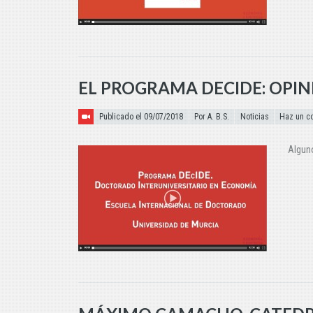
EL PROGRAMA DECIDE: OPIN
Publicado el
Publicado el 09/07/2018
Por A. B.S.
Noticias
Haz un c
Alguno