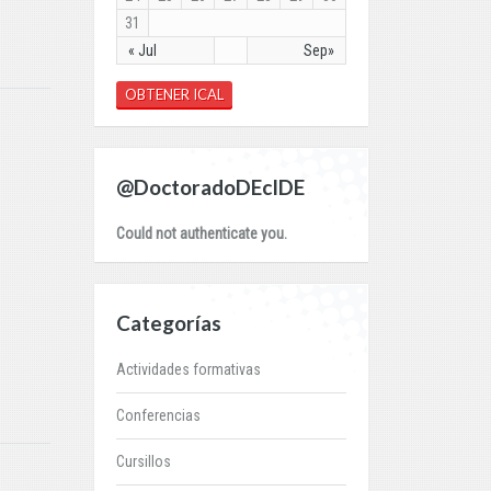
31
« Jul
Sep»
OBTENER ICAL
@DoctoradoDEcIDE
Could not authenticate you.
Categorías
Actividades formativas
Conferencias
Cursillos