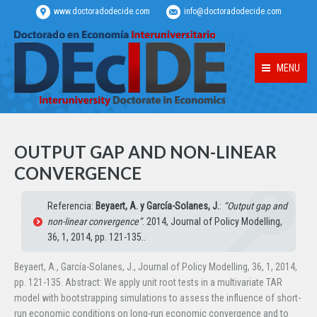
www.doctoradodecide.com
info@doctoradodecide.com
MENU
OUTPUT GAP AND NON-LINEAR
CONVERGENCE
Referencia:
Beyaert, A. y García-Solanes, J.
:
“Output gap and
non-linear convergence”
. 2014, Journal of Policy Modelling,
36, 1, 2014, pp. 121-135..
Beyaert, A., García-Solanes, J., Journal of Policy Modelling, 36, 1, 2014,
pp. 121-135. Abstract: We apply unit root tests in a multivariate TAR
model with bootstrapping simulations to assess the influence of short-
run economic conditions on long-run economic convergence and to