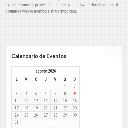
extract economic policy implications. We use two different groups of
countries whose members share important…
Calendario de Eventos
agosto 2026
L
M
X
J
V
S
D
1
2
3
4
5
6
7
8
9
10
11
12
13
14
15
16
17
18
19
20
21
22
23
24
25
26
27
28
29
30
31