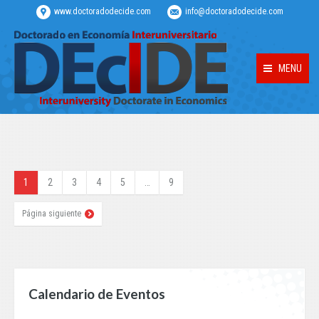
www.doctoradodecide.com
info@doctoradodecide.com
MENU
1
2
3
4
5
…
9
Página siguiente
Calendario de Eventos