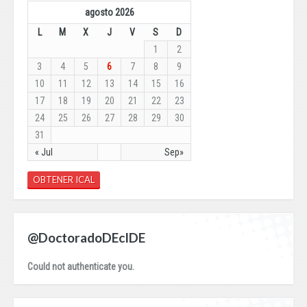
agosto 2026
L
M
X
J
V
S
D
1
2
3
4
5
6
7
8
9
10
11
12
13
14
15
16
17
18
19
20
21
22
23
24
25
26
27
28
29
30
31
« Jul
Sep»
OBTENER ICAL
@DoctoradoDEcIDE
Could not authenticate you.