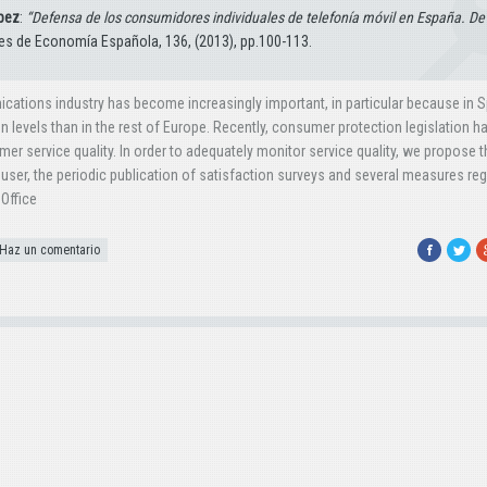
ópez
:
“Defensa de los consumidores individuales de telefonía móvil en España. De 
les de Economía Española, 136, (2013), pp.100-113.
tions industry has become increasingly important, in particular because in S
n levels than in the rest of Europe. Recently, consumer protection legislation h
omer service quality. In order to adequately monitor service quality, we propose t
user, the periodic publication of satisfaction surveys and several measures re
Office
Facebook
Twitte
G
Haz un comentario