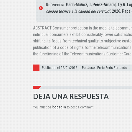
Referencia:
Garín-Muñoz, T, Pérez-Amaral, T y R. L
calidad técnica a la calidad del servicio”
. 2026, Pape
ABSTRACT Consumer protection in the mobile telecommunica
individual consumers exhibit considerably lower satisfactio
shifting its focus from technical quality to subjective cust
publication of a code of rights for the telecommunications 
the functioning of the Telecommunications Customer Care 
Publicado el
Publicado el 26/01/2016
Por Josep Enric Peris Ferrando
DEJA UNA RESPUESTA
You must be
logged in
to post a comment.