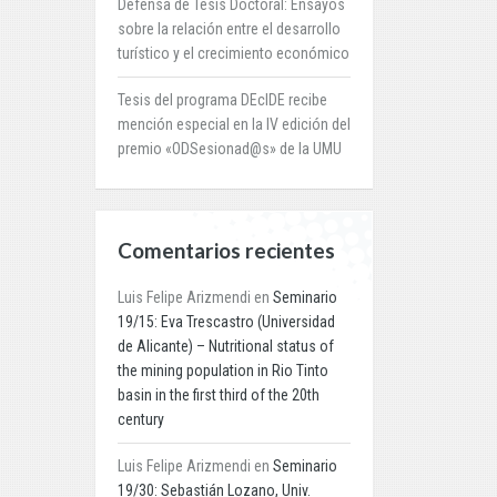
Defensa de Tesis Doctoral: Ensayos
sobre la relación entre el desarrollo
turístico y el crecimiento económico
Tesis del programa DEcIDE recibe
mención especial en la IV edición del
premio «ODSesionad@s» de la UMU
Comentarios recientes
Luis Felipe Arizmendi
en
Seminario
19/15: Eva Trescastro (Universidad
de Alicante) – Nutritional status of
the mining population in Rio Tinto
basin in the first third of the 20th
century
Luis Felipe Arizmendi
en
Seminario
19/30: Sebastián Lozano, Univ.