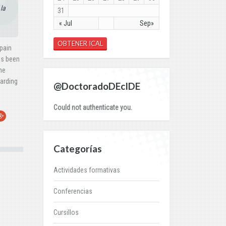
la
31
« Jul
Sep»
OBTENER ICAL
pain
as been
he
garding
@DoctoradoDEcIDE
Could not authenticate you.
r
oogle+
Categorías
Actividades formativas
Conferencias
Cursillos