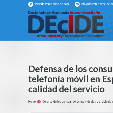
www.doctoradodecide.com
info@doctoradodecide.c
Defensa de los consu
telefonía móvil en Es
calidad del servicio
Estás aquí:
Home
Defensa de los consumidores individuales de telefonía mó