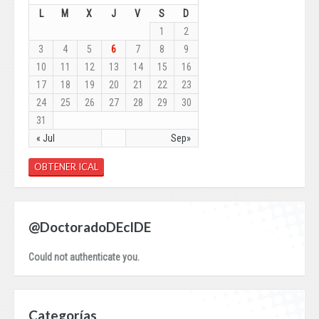
L
M
X
J
V
S
D
1
2
3
4
5
6
7
8
9
10
11
12
13
14
15
16
17
18
19
20
21
22
23
24
25
26
27
28
29
30
31
« Jul
Sep»
OBTENER ICAL
@DoctoradoDEcIDE
Could not authenticate you.
Categorías