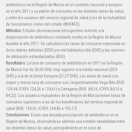
antibióticos en la Región de Murcia en el contexto nacional y europeo
en el año 2011 y su patrón de consumo en las distintas áreas de salud,
y entre los usuarios del servicio regional de salud y los de la mutualidad
de funcionarios civiles del estado (MUFACE).
Métodos
. Estudio observacional retrospectivo referido a la
dispensación de antibióticos mediante receta en la Región de Murcia
durante el año 2011. Se calcularon las tasas de consumo expresada en
dosis diarias definidas (DDD) por mil habitantes/día (DHD) y las razones
de utilización estandarizadas (RUE).
Resultados
. La tasa de consumo de antibióticos en 2011 en la Región
de Murcia fue de 30,05 DHD, muy superior a la media nacional (20,9
DHD) y a la de la Unión Europea (21,57 DHD). Las áreas de salud con
mayor y menor tasa de consumo son, respectivamente Vega Alta (RUE:
124,44; IC95% 124,26 a 124,61) y Cartagena (RUE: 84,16; IC95% 84,10 a
84,22). Los usuarios mutualistas de la Región de Murcia tienen tasas de
consumo superiores a las de los beneficiarios del servicio regional de
salud (RUE: 105,01; IC95% 104,86 a 105,17).
Conclusiones
. Existe una elevada prescripción de antibióticos en la
Región de Murcia, observándose además una notable variabilidad entre
las distintas áreas de salud, principalmente en el caso de