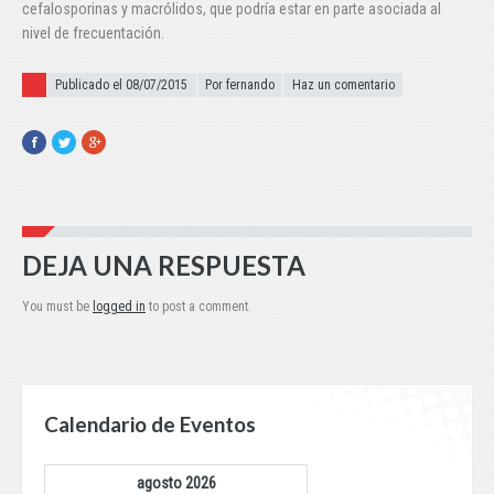
cefalosporinas y macrólidos, que podría estar en parte asociada al
nivel de frecuentación.
Publicado el
Publicado el 08/07/2015
Por fernando
Haz un comentario
Facebook
Twitter
Google+
DEJA UNA RESPUESTA
You must be
logged in
to post a comment.
Calendario de Eventos
agosto 2026