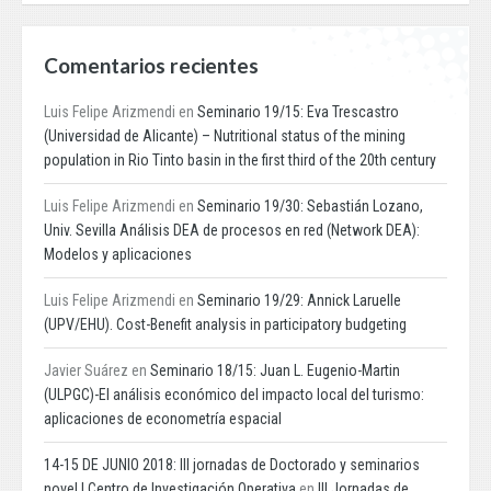
Comentarios recientes
Luis Felipe Arizmendi
en
Seminario 19/15: Eva Trescastro
(Universidad de Alicante) – Nutritional status of the mining
population in Rio Tinto basin in the first third of the 20th century
Luis Felipe Arizmendi
en
Seminario 19/30: Sebastián Lozano,
Univ. Sevilla Análisis DEA de procesos en red (Network DEA):
Modelos y aplicaciones
Luis Felipe Arizmendi
en
Seminario 19/29: Annick Laruelle
(UPV/EHU). Cost-Benefit analysis in participatory budgeting
Javier Suárez
en
Seminario 18/15: Juan L. Eugenio-Martin
(ULPGC)-El análisis económico del impacto local del turismo:
aplicaciones de econometría espacial
14-15 DE JUNIO 2018: III jornadas de Doctorado y seminarios
novel | Centro de Investigación Operativa
en
III Jornadas de