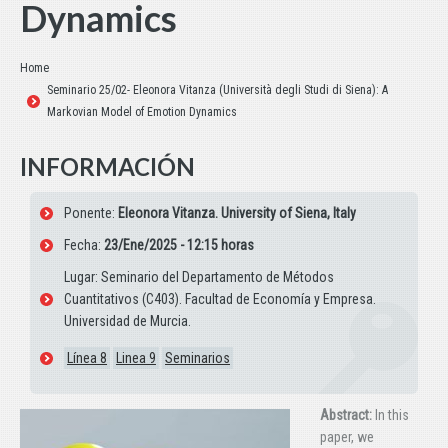
Dynamics
Estás aquí:
Home
Seminario 25/02- Eleonora Vitanza (Università degli Studi di Siena): A
Markovian Model of Emotion Dynamics
INFORMACIÓN
Ponente:
Eleonora Vitanza. University of Siena, Italy
Fecha:
23/Ene/2025 - 12:15 horas
Lugar: Seminario del Departamento de Métodos
Cuantitativos (C403). Facultad de Economía y Empresa.
Universidad de Murcia.
Línea 8
Linea 9
Seminarios
Abstract:
In this
paper, we