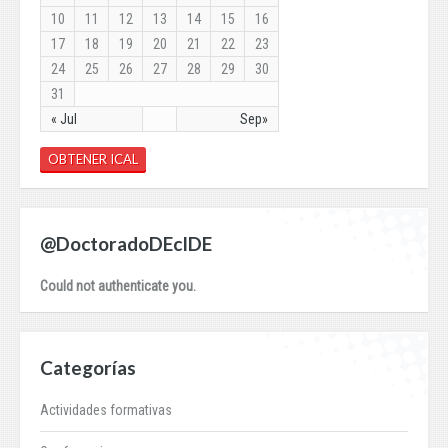
10
11
12
13
14
15
16
17
18
19
20
21
22
23
24
25
26
27
28
29
30
31
« Jul
Sep»
OBTENER ICAL
@DoctoradoDEcIDE
Could not authenticate you.
Categorías
Actividades formativas