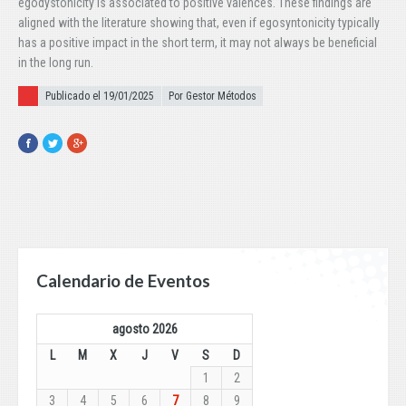
egodystonicity is associated to positive valences. These findings are
aligned with the literature showing that, even if egosyntonicity typically
has a positive impact in the short term, it may not always be beneficial
in the long run.
Publicado el
Publicado el 19/01/2025
Por Gestor Métodos
Facebook
Twitter
Google+
Calendario de Eventos
agosto 2026
L
M
X
J
V
S
D
1
2
3
4
5
6
7
8
9