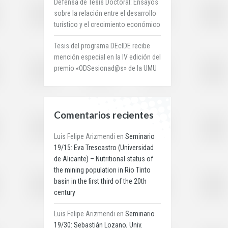
Defensa de Tesis Doctoral: Ensayos
sobre la relación entre el desarrollo
turístico y el crecimiento económico
Tesis del programa DEcIDE recibe
mención especial en la IV edición del
premio «ODSesionad@s» de la UMU
Comentarios recientes
Luis Felipe Arizmendi
en
Seminario
19/15: Eva Trescastro (Universidad
de Alicante) – Nutritional status of
the mining population in Rio Tinto
basin in the first third of the 20th
century
Luis Felipe Arizmendi
en
Seminario
19/30: Sebastián Lozano, Univ.