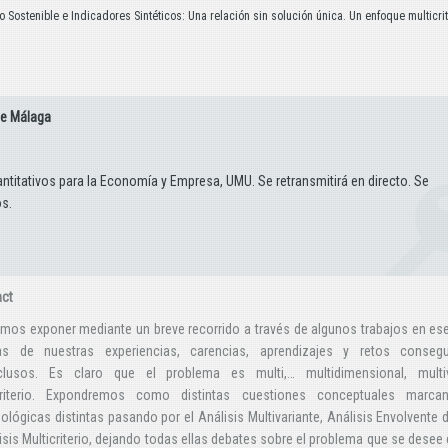
Sostenible e Indicadores Sintéticos: Una relación sin solución única. Un enfoque multicrit
de Málaga
titativos para la Economía y Empresa, UMU. Se retransmitirá en directo. Se
s.
act
mos exponer mediante un breve recorrido a través de algunos trabajos en es
as de nuestras experiencias, carencias, aprendizajes y retos conseg
clusos. Es claro que el problema es multi,… multidimensional, multiv
criterio. Expondremos como distintas cuestiones conceptuales marcan
lógicas distintas pasando por el Análisis Multivariante, Análisis Envolvente 
isis Multicriterio, dejando todas ellas debates sobre el problema que se desee 