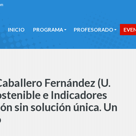
om
INICIO
PROGRAMA
PROFESORADO
EVE
INICIO
PROGRAMA
PROFESORADO
EVE
Caballero Fernández (U.
stenible e Indicadores
ión sin solución única. Un
o