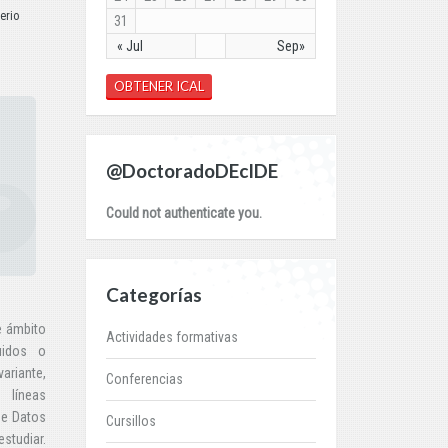
erio
31
« Jul
Sep»
OBTENER ICAL
@DoctoradoDEcIDE
Could not authenticate you.
Categorías
e ámbito
Actividades formativas
uidos o
ariante,
Conferencias
 líneas
de Datos
Cursillos
estudiar.