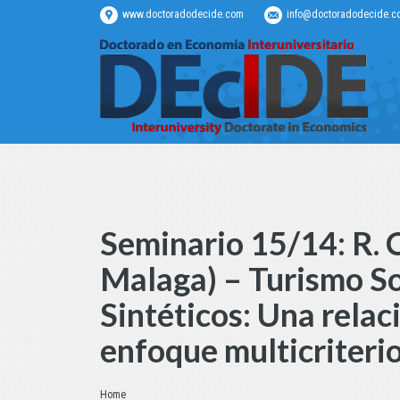
www.doctoradodecide.com
info@doctoradodecide.c
Seminario 15/14: R. 
Malaga) – Turismo So
Sintéticos: Una relac
enfoque multicriteri
Estás aquí:
Home