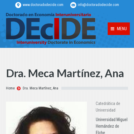
www.doctoradodecide.com
info@doctoradodecide.com
MENU
Dra. Meca Martínez, Ana
Estás aquí:
Home
Dra. Meca Martínez, Ana
Catedrática de
Universidad
Universidad Miguel
Hernández de
Elche